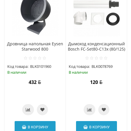
Дровница напольная Eysen
Дымоход конденсационный
Starwood 800
Bosch FC-Set80-C13x (80/125)
Код товара:
BLK0101960
Код товара:
BLK0078769
В наличии
В наличии
432
120
В КОРЗИНУ
В КОРЗИНУ