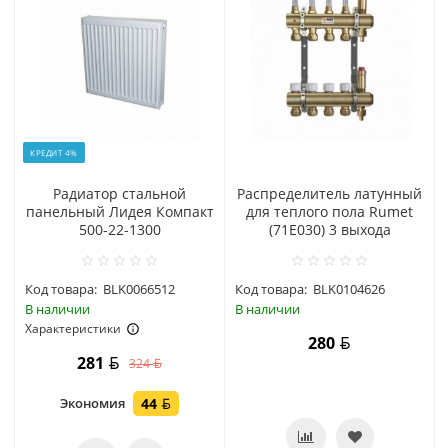
КРЕДИТ 4%
Радиатор стальной
Распределитель латунный
панельный Лидея Компакт
для теплого пола Rumet
500-22-1300
(71E030) 3 выхода
Код товара:
BLK0066512
Код товара:
BLK0104626
В наличии
В наличии
Характеристики
280
281
324
Экономия
44