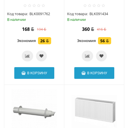
Код товара:
BLK0091762
Код товара:
BLK091434
В наличии
В наличии
168
360
194
416
Экономия
26
Экономия
56
В КОРЗИНУ
В КОРЗИНУ