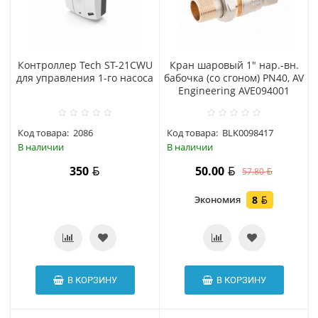
Контроллер Tech ST-21CWU
Кран шаровый 1" нар.-вн.
для управления 1-го насоса
бабочка (со сгоном) PN40, AV
Engineering AVE094001
Код товара:
2086
Код товара:
BLK0098417
В наличии
В наличии
350
50.00
57.80
Экономия
8
В КОРЗИНУ
В КОРЗИНУ