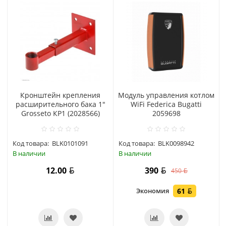
Кронштейн крепления
Модуль управления котлом
расширительного бака 1"
WiFi Federica Bugatti
Grosseto КР1 (2028566)
2059698
Код товара:
BLK0101091
Код товара:
BLK0098942
В наличии
В наличии
12.00
390
450
Экономия
61