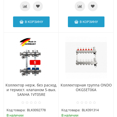
В КОРЗИНУ
В КОРЗИНУ
Коллектор нерж. без расход.
Коллекторная группа ONDO
и термост. клапаном 5-вых.
OKGSET06A
SANHA 1VT05RE
Код товара:
BLK0092778
Код товара:
BLK091314
В наличии
В наличии