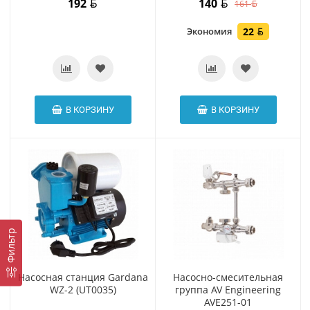
192
140
161
Экономия
22
В КОРЗИНУ
В КОРЗИНУ
Фильтр
Насосная станция Gardana
Насосно-смесительная
WZ-2 (UT0035)
группа AV Engineering
AVE251-01