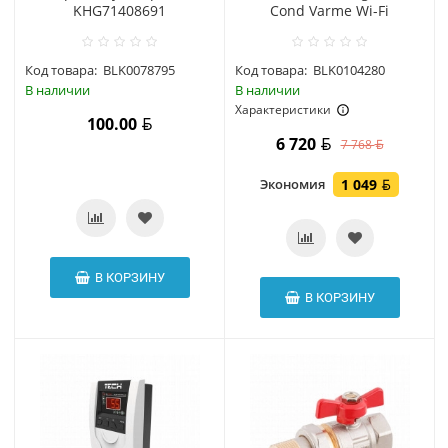
KHG71408691
Cond Varme Wi-Fi
Код товара:
BLK0078795
Код товара:
BLK0104280
В наличии
В наличии
Характеристики
100.00
6 720
7 768
Экономия
1 049
В КОРЗИНУ
В КОРЗИНУ