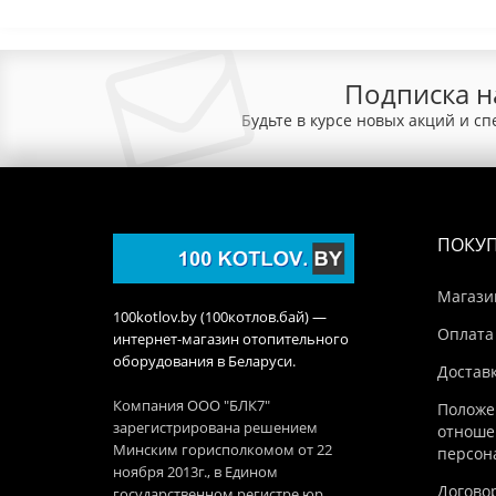
Подписка н
Будьте в курсе новых акций и с
ПОКУ
Магази
100kotlov.by (100котлов.бай) —
Оплата
интернет-магазин отопительного
оборудования в Беларуси.
Достав
Компания ООО "БЛК7"
Положе
зарегистрирована решением
отноше
Минским горисполкомом от 22
персон
ноября 2013г., в Едином
Догово
государственном регистре юр.