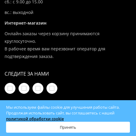
сб.: с 9.00 до 15.00
вс.: выходной
Интернет-магазин
Онлайн-заказы через корзину принимаются
круглосуточно.
В рабочее время вам перезвонит оператор для
подтверждения заказа.
СЛЕДИТЕ ЗА НАМИ
Мы используем файлы cookie для улучшения работы сайта.
Продолжая использовать сайт, вы соглашаетесь с нашей
политикой обработки cookie
.
© 2026 100Kotlov.by — продажа отопительного
оборудования с доставкой по всей Беларуси
Принять