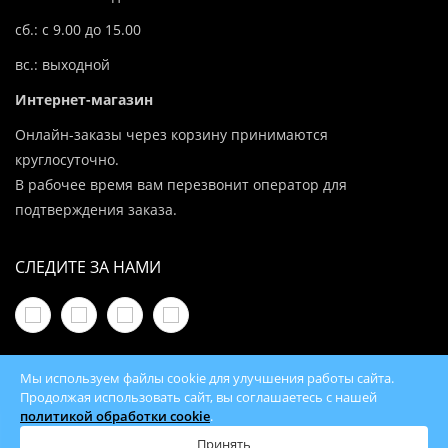
сб.: с 9.00 до 15.00
вс.: выходной
Интернет-магазин
Онлайн-заказы через корзину принимаются
круглосуточно.
В рабочее время вам перезвонит оператор для
подтверждения заказа.
СЛЕДИТЕ ЗА НАМИ
Мы используем файлы cookie для улучшения работы сайта.
Продолжая использовать сайт, вы соглашаетесь с нашей
политикой обработки cookie
.
© 2026 100Kotlov.by — продажа отопительного
оборудования с доставкой по всей Беларуси
Принять