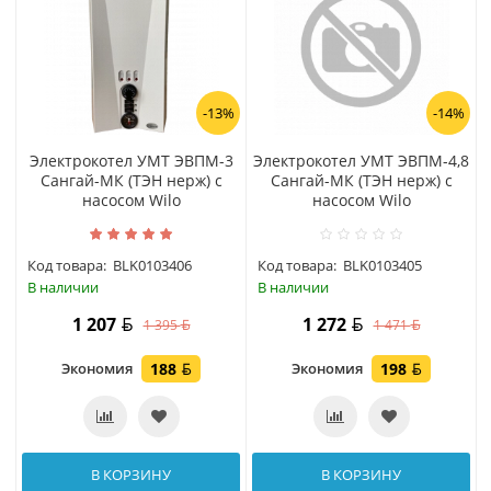
-13%
-14%
Электрокотел УМТ ЭВПМ-3
Электрокотел УМТ ЭВПМ-4,8
Сангай-МК (ТЭН нерж) с
Сангай-МК (ТЭН нерж) с
насосом Wilo
насосом Wilo
Код товара:
BLK0103406
Код товара:
BLK0103405
В наличии
В наличии
1 207
1 272
1 395
1 471
Экономия
188
Экономия
198
В КОРЗИНУ
В КОРЗИНУ