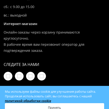
сб.: с 9.00 до 15.00
вс.: выходной
Интернет-магазин
Онлайн-заказы через корзину принимаются
круглосуточно.
В рабочее время вам перезвонит оператор для
подтверждения заказа.
СЛЕДИТЕ ЗА НАМИ
Мы используем файлы cookie для улучшения работы сайта.
Продолжая использовать сайт, вы соглашаетесь с нашей
политикой обработки cookie
.
© 2026 100Kotlov.by — продажа отопительного
оборудования с доставкой по всей Беларуси
Принять