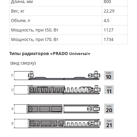
Длина, мм
800
Вес, кг
22,29
Объем, л
4,5
Мощность, при t50, Вт
1127
Мощность, при t70, Вт
1734
Типы радиаторов «PRADO
»
Universa
l
(вид сверху)