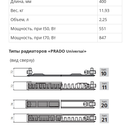
Длина, мм
400
Вес, кг
11,93
Объем, л
2,25
Мощность, при t50, Вт
551
Мощность, при t70, Вт
847
Типы радиаторов «PRADO
»
Universa
l
(вид сверху)