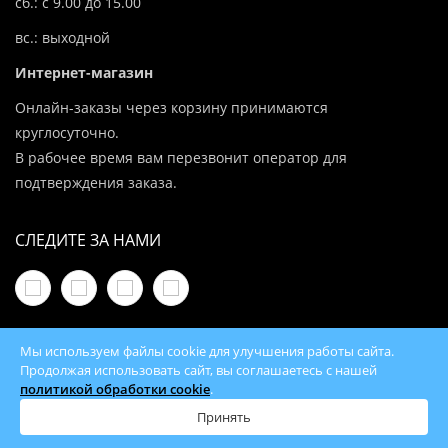
сб.: с 9.00 до 15.00
вс.: выходной
Интернет-магазин
Онлайн-заказы через корзину принимаются
круглосуточно.
В рабочее время вам перезвонит оператор для
подтверждения заказа.
СЛЕДИТЕ ЗА НАМИ
Мы используем файлы cookie для улучшения работы сайта.
Продолжая использовать сайт, вы соглашаетесь с нашей
политикой обработки cookie
.
© 2026 100Kotlov.by — продажа отопительного
оборудования с доставкой по всей Беларуси
Принять