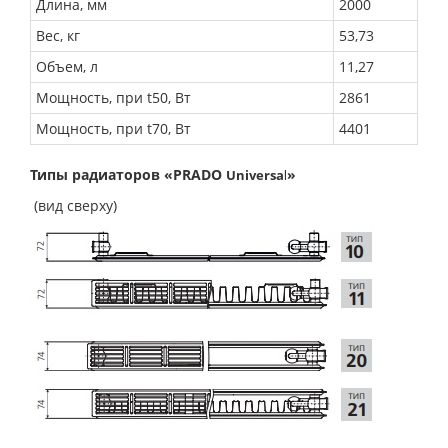
Длина, мм
2000
Вес, кг
53,73
Объем, л
11,27
Мощность, при t50, Вт
2861
Мощность, при t70, Вт
4401
Типы радиаторов «PRADO
»
Universa
l
(вид сверху)