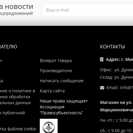
а новости
пецпредложений!
ПАТЕЛЮ
КОНТАКТЫ
Адрес: г. Ми
н
Возврат товара
Офис: ул. Дуни
Производители
Склад: ул. Дун
ка
Написать сообщение
Email:
info@1
ние о политике в
Карта сайта
нии обработки
Наши права защищает
Магазин на ул.
альных данных
Ассоциация
Марцинкевича,
р публичной
“Правосубъектность”
пн.-пт.: с 9.00 д
ка файлов cookie
сб.: с 9.00 до 15