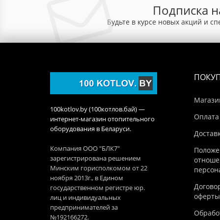
Подписка н
Будьте в курсе новых акций и с
ПОКУ
Магази
100kotlov.by (100котлов.бай) —
Оплата
интернет-магазин отопительного
оборудования в Беларуси.
Достав
Компания ООО "БЛК7"
Положе
зарегистрирована решением
отноше
Минским горисполкомом от 22
персон
ноября 2013г., в Едином
Догово
государственном регистре юр.
оферты
лиц и индивидуальных
предпринимателей за
Обработ
№192166272.