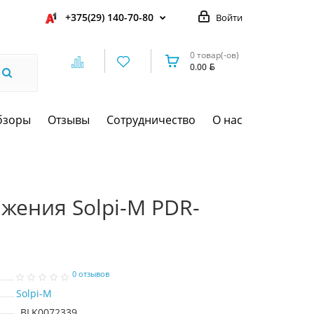
+375(29) 140-70-80
Войти
0 товар(-ов)
0.00
бзоры
Отзывы
Сотрудничество
О нас
жения Solpi-M PDR-
0 отзывов
Solpi-M
BLK0072339