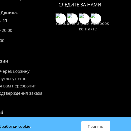
СЛЕДИТЕ ЗА НАМИ
 Дунина-
 11
о 20.00
.00
азин
через корзину
углосуточно.
я вам перезвонит
одтверждения заказа.
бработки cookie
.
всей Беларуси
Принять