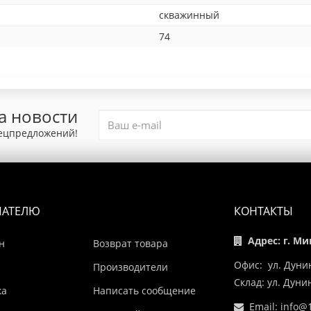
скважинный
74
а новости
пецпредложений!
ПАТЕЛЮ
КОНТАКТЫ
Адрес: г. Ми
н
Возврат товара
Офис: ул. Дуни
Производители
Склад: ул. Дун
ка
Написать сообщение
Email:
info@1