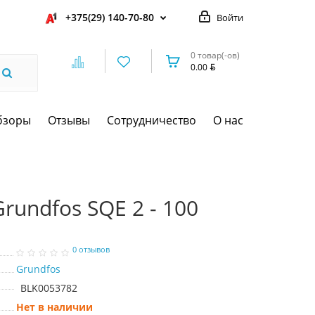
+375(29) 140-70-80
Войти
0 товар(-ов)
0.00
бзоры
Отзывы
Сотрудничество
О нас
undfos SQE 2 - 100
0 отзывов
Grundfos
BLK0053782
Нет в наличии