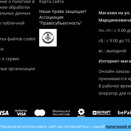
ние о политике в
Карта сайта
нии обработки
Наши права защищает
Магазин на ул.
альных данных
Ассоциация
Марцинкевича,
р публичной
“Правосубъектность”
пн.-пт.: с 9.00 д
ка файлов cookie
сб.: с 9.00 до 15
ты
вс.: выходной
 и сервис
Интернет-маг
ные организации
Онлайн-заказы 
принимаются кр
В рабочее врем
оператор для п
 Продолжая использовать сайт, вы соглашаетесь с нашей
политикой о
tlov.by — продажа отопительного оборудования с доставкой по 