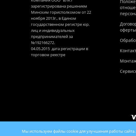
Компания ООО "БЛК7"
Положе
зарегистрирована решением
отноше
Минским горисполкомом от 22
персон
ноября 2013г., в Едином
Догово
государственном регистре юр.
оферты
лиц и индивидуальных
предпринимателей за
Обработ
№192166272.
04.05.2015 дата регистрации в
Контак
торговом реестре
Монтаж
Сервис
Мы используем файлы cookie для улучшения работы сайта.
© 2026 100Ko