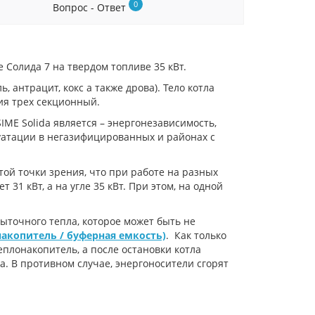
0
Вопрос - Ответ
 Солида 7 на твердом топливе 35 кВт.
 антрацит, кокс а также дрова). Тело котла
ия трех секционный.
ME Solida является – энергонезависимость,
луатации в негазифицированных и районах с
 той точки зрения, что при работе на разных
31 кВт, а на угле 35 кВт. При этом, на одной
быточного тепла, которое может быть не
акопитель / буферная емкость)
. Как только
еплонакопитель, а после остановки котла
ла. В противном случае, энергоносители сгорят