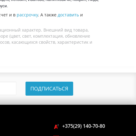
уси.
чет и в
рассрочку
. А также
доставить
и
ационный характер. Внешний вид товара,
ре (цвет, свет, комплектация, обновление
осов, касающихся свойств, характеристик и
ПОДПИСАТЬСЯ
+375(29) 140-70-80