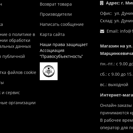
Адрес: г. Ми
н
Возврат товара
Офис: ул. Дуни
Производители
Склад: ул. Дун
ка
Написать сообщение
Email:
info@1
ние о политике в
Карта сайта
нии обработки
Наши права защищает
Магазин на ул.
альных данных
Ассоциация
Марцинкевича,
р публичной
“Правосубъектность”
пн.-пт.: с 9.00 д
ка файлов cookie
сб.: с 9.00 до 15
ты
вс.: выходной
 и сервис
Интернет-маг
ные организации
Онлайн-заказы 
принимаются кр
В рабочее врем
оператор для п