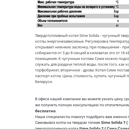
Твердотопливный котел Sime Solida - чугунный тве
котлы энергонезависимые. Регулировка температ
открывает нижнюю заслонку, при повышении - прикр
собираются от 3 до 8 секций в киловатах это от 16 
помещения. К чугунным котлам Симе можно подсо
служать для раздачи теплой воды, после того, как 
торфобрикет, вторичное - дрова. Котел Симе поста
паспорт котла. Цена, стоимость, к
упить чугунный тв
Беларуси.
В офисе нашей компании вы можете узнать цену, с
же получить полную консультацию по отопительном
бесплатно
.
Наши специалисты помогут подобрать вам именно то
Sime Solida 7
Самовывоз котла на твердом топиве
(
Sime Solida 7
твердотопливного котла
( Сима Солид