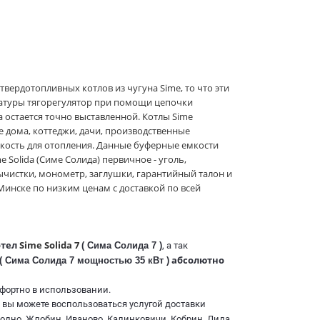
вердотопливных котлов из чугуна Sime, то что эти
атуры тягорегулятор при помощи цепочки
а остается точно выставленной. Котлы Sime
ые дома, коттеджи, дачи, производственные
кость для отопления. Данные буферные емкости
 Solida (Симе Солида) первичное - уголь,
вычистки, монометр, заглушки, гарантийный талон и
 Минске по низким ценам с доставкой по всей
отел
Sime Solida 7
( Сима Солида 7 )
, а так
абсолютно
( Сима Солида 7 мощностью 35 кВт )
мфортно в использовании.
е вы можете воспользоваться услугой доставки
Гродно, Жлобин, Иваново, Калинковичи, Кобрин, Лида,