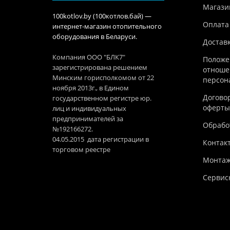
Магази
100kotlov.by (100котлов.бай) —
Оплата
интернет-магазин отопительного
оборудования в Беларуси.
Достав
Компания ООО "БЛК7"
Положе
зарегистрирована решением
отноше
Минским горисполкомом от 22
персон
ноября 2013г., в Едином
Догово
государственном регистре юр.
оферты
лиц и индивидуальных
предпринимателей за
Обработ
№192166272.
04.05.2015 дата регистрации в
Контак
торговом реестре
Монтаж
Сервис