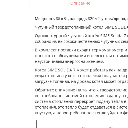
Описание
Мощность 35 кВт, площадь 320м2, уголь/дрова, т
Чугунный твердотопливный котел SIME SOLIDA 
Одноконтурный чугунный котёл SIME Solida 7 м
собрано из высококачественных чугунных секц
В комплект поставки входит термоманометр и
простота в обслуживании и невысокая стоимо
неустойчивым энергоснабжением.
Котел SIME SOLIDA 7 может работать как на др
видах топлива у котла отопления получается р
загрузке топлива, на дровах котел может отрабо
Обратите внимание на то, что к твердотоплив
востребовано системой отопления в данную 
система отопления перекроет подачу тепла в 
отопления, это тепло будет отдаваться в сист
впустую, а невостребованное тепло уйдет в ф