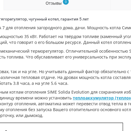
0
Отзывы
ягорегулятор, чугунный котел, гарантия 5 лет
7 для отопления загородного дома, дачи. Мощность котла Симе
ощностью 35 кВт. Работает на твёрдом топливе (каменный уголь,
ий, что говорит о его большом ресурсе. Данный котел отоплен
 механический терморегулятор. Отличительной особенностью SI
сть топлива. Что обуславливает его универсальность при эксп
овах, так и на угле. Но учитывать данный фактор обязательно с
азличная тепловая отдаче. На дровах мощность котла составляет 
тать 3.8 часа, а на угле 5.6 часа.
ным котлам отопления SIME Solida Evolution для сохранения из
единицу времени можно установить
теплоаккумулятор (теплон
контур отопления, автоматика может перевести отвод тепла в т
ему отопления без запуска Вашего отопительного основного кот
орточку, или дымоход.