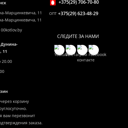
+375(29) 706-70-80
нск
на-Марцинкевича, 11
+375(29) 623-48-29
ОПТ
ина-Марцинкевича, 11
00kotlov.by
СЛЕДИТЕ ЗА НАМИ
 Дунина-
 11
о 20.00
.00
азин
через корзину
углосуточно.
я вам перезвонит
одтверждения заказа.