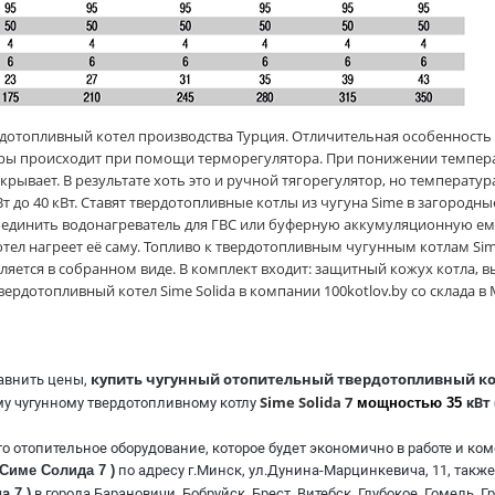
рдотопливный котел производства Турция. Отличительная особенность т
уры происходит при помощи терморегулятора. При понижении темпер
ывает. В результате хоть это и ручной тягорегулятор, но температур
кВт до 40 кВт. Ставят твердотопливные котлы из чугуна Sime в загородн
единить водонагреватель для ГВС или буферную аккумуляционную ем
котел нагреет её саму. Топливо к твердотопливным чугунным котлам Sime
вляется в собранном виде. В комплект входит: защитный кожух котла, 
ердотопливный котел Sime Solida в компании 100kotlov.by со склада в
купить чугунный отопительный твердотопливный к
равнить цены,
Sime Solida 7
у чугунному твердотопливному котлу
мощностью 35
кВт
 отопительное оборудование, которое будет экономично в работе и ко
 Симе Солида 7 )
по адресу г.Минск, ул.Дунина-Марцинкевича, 11, такж
а 7 )
в города Барановичи, Бобруйск, Брест, Витебск, Глубокое, Гомель, 