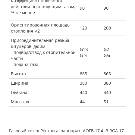
Коэффициент полезного
действия по
отходящим газам,
90
90
% не менее
Ориентировочная площадь
120
200
отопления м2
Присоединительная резьба
штуцеров, дюйм
G1½
G2
- подвод/отвод к отопительной
G ½
G¾
части
- подача газа
Высота
865
865
Ширина
380
380
Глубина
440
440
Масса, кг
44
51
Газовый котел Ростовгазоаппарат АОГВ 17,4 -3 RGA 17