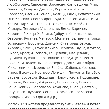
ЛюбОстрино, Свислочь, Вороново, Козловщина, Мир,
Ошмяны, Скидель, Дятлово, Кореличи, Мосты,
Порозово, Слоним, Гомель, Белицк, Ельск, Копаткевичи,
Октябрьский, Светлогорск, Буда-Кошелев, Житковичи,
Корма, Паричи, Стрешин, Василевичи, Жлобин,
Мозырь, Петриков, Уваровичи, Ветка, Заречье,
Наровля, Речица, Хойники, Добруш, Калинковичи,
Озаричи, Рогачев, Чечерск, Могилев, Белыничи, Горки,
Осиповичи, Бобруйск, Дрибин, Славгорад, Быхов,
Кировск, Чаусы, Глуск, Кличев, Чериков, Глуша, Круглое,
Шклов, Брест, Антополь, Ганцевичи, Ивацевичи,
Лунинец, Ружаны, Барановичи, Городище, Каменец,
Ляховичи, Телеханы, Белоозёрск, Дрогичин, Кобрин,
Микашевичи, Шерешево, Берёза, Жабинка, Коссово,
Пинск, Высокое, Иваново, Логишин, Пружаны, Витебск,
Барань, Боровуха, Докшицы, Новолукомль, Подсвилье,
Бегомль, Ветрино, Дубровно, Новополоцк, Полоцк,
Бешенковичи, Воропаево, Коханово, Оболь, Поставы,
Богушевск, Глубокое, Лепель, Ореховск, Болбасово,
Городок, Лиозно, Орша и д.р.)
Магазин 100котлов предлагает купить
Газовый котел
Ростовгазоаппарат RGA АОГВ 17,4 -3 Change TL (2210-