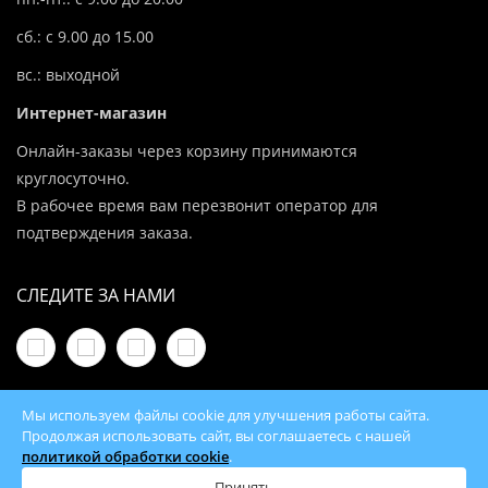
сб.: с 9.00 до 15.00
вс.: выходной
Интернет-магазин
Онлайн-заказы через корзину принимаются
круглосуточно.
В рабочее время вам перезвонит оператор для
подтверждения заказа.
СЛЕДИТЕ ЗА НАМИ
Мы используем файлы cookie для улучшения работы сайта.
Продолжая использовать сайт, вы соглашаетесь с нашей
политикой обработки cookie
.
© 2026 100Kotlov.by — продажа отопительного
оборудования с доставкой по всей Беларуси
Принять