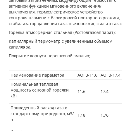
бытовым загрязнениям, модулирующий термостат с
активной функцией мгновенного включения/
выключения, термоэлектрическое устройство
контроля пламени с блокировкой повторного розжига,
стабилизатор давления газа, пьезорозжиг, фильтр газа;
Горелка атмосферная стальная (Ростовгазоаппарат);
Капиллярный термометр с увеличенным объемом
капилляра;
Покрытие корпуса порошковой эмалью;
Наименование параметра
АОГВ-11,6
АОГВ-17,4
Номинальная тепловая
мощность основной
горелки,
11,6
17,4
кВт
Приведенный расход газа к
стандартному,
природного, м3/
1,18
1,76
ч