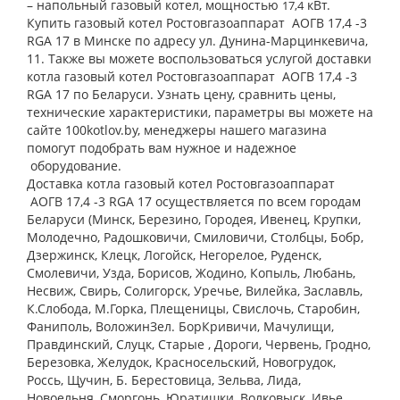
– напольный газовый котел, мощностью
кВт.
17,4
Купить газовый котел Ростовгазоаппарат АОГВ 17,4 -3
RGA 17 в Минске по адресу ул. Дунина-Марцинкевича,
11. Также вы можете воспользоваться услугой доставки
котла газовый котел Ростовгазоаппарат АОГВ 17,4 -3
RGA 17 по Беларуси. Узнать цену, сравнить цены,
технические характеристики, параметры вы можете на
сайте 100kotlov.by, менеджеры нашего магазина
помогут подобрать вам нужное и надежное
оборудование.
Доставка котла газовый котел Ростовгазоаппарат
АОГВ 17,4 -3 RGA 17 осуществляется по всем городам
Беларуси (Минск, Березино, Городея, Ивенец, Крупки,
Молодечно, Радошковичи, Смиловичи, Столбцы, Бобр,
Дзержинск, Клецк, Логойск, Негорелое, Руденск,
Смолевичи, Узда, Борисов, Жодино, Копыль, Любань,
Несвиж, Свирь, Солигорск, Уречье, Вилейка, Заславль,
К.Слобода, М.Горка, Плещеницы, Свислочь, Старобин,
Фаниполь, ВоложинЗел. БорКривичи, Мачулищи,
Правдинский, Слуцк, Старые , Дороги, Червень, Гродно,
Березовка, Желудок, Красносельский, Новогрудок,
Россь, Щучин, Б. Берестовица, Зельва, Лида,
Новоельня, Сморгонь, Юратишки, Волковыск, Ивье,