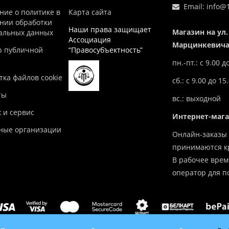
Email:
info@1
ние о политике в
Карта сайта
нии обработки
Наши права защищает
Магазин на ул.
альных данных
Ассоциация
Марцинкевича,
р публичной
“Правосубъектность”
пн.-пт.: с 9.00 д
ка файлов cookie
сб.: с 9.00 до 15
ты
вс.: выходной
 и сервис
Интернет-маг
ные организации
Онлайн-заказы 
принимаются кр
В рабочее врем
оператор для п