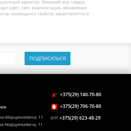
ационный характер. Внешний вид товара,
ре (цвет, свет, комплектация, обновление
осов, касающихся свойств, характеристик и
ПОДПИСАТЬСЯ
+375(29) 140-70-80
+375(29) 706-70-80
нск
на-Марцинкевича, 11
+375(29) 623-48-29
ОПТ
ина-Марцинкевича, 11