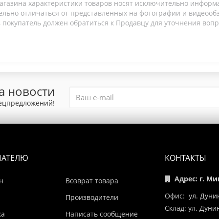
агазина характеристики товаров носят исключительно информ
льно отличаться от представленных на фотографии и видеообзо
 покупатель должен обратиться к Продавцу для уточнения вопр
а новости
пецпредложений!
ПАТЕЛЮ
КОНТАКТЫ
Адрес: г. Ми
н
Возврат товара
Офис: ул. Дуни
Производители
Склад: ул. Дун
ка
Написать сообщение