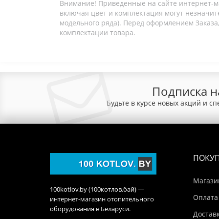
Внимание! Приведенные на сайте интернет-м
включая цвет и комплектация могут незначите
модельного ряда). Перед оформлением Заказа,
комплектации товара.
Подписка н
Будьте в курсе новых акций и с
ПОКУ
Магази
100kotlov.by (100котлов.бай) —
Оплата
интернет-магазин отопительного
оборудования в Беларуси.
Достав