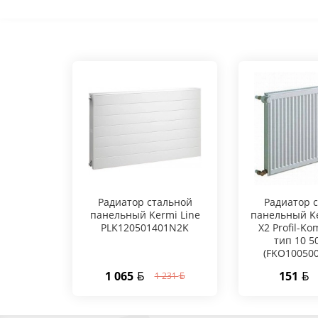
Радиатор стальной
Радиатор 
панельный Kermi Line
панельный K
PLK120501401N2K
X2 Profil-K
тип 10 5
(FKO10050
1 065
151
1 231