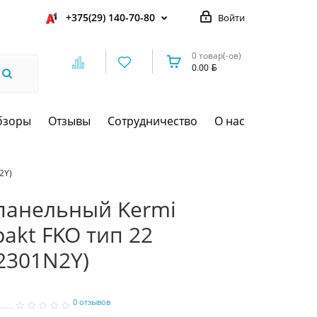
+375(29) 140-70-80
Войти
0 товар(-ов)
0.00
бзоры
Отзывы
Сотрудничество
О нас
2Y)
панельный Kermi
pakt FKO тип 22
2301N2Y)
0 отзывов