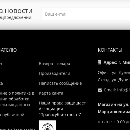
а новости
пецпредложений!
ПАТЕЛЮ
КОНТАКТЫ
Адрес: г. Ми
н
Возврат товара
Офис: ул. Дуни
Производители
Склад: ул. Дун
ка
Написать сообщение
Email:
info@1
ние о политике в
Карта сайта
нии обработки
Наши права защищает
Магазин на ул.
альных данных
Ассоциация
Марцинкевича,
р публичной
“Правосубъектность”
пн.-пт.: с 9.00 д