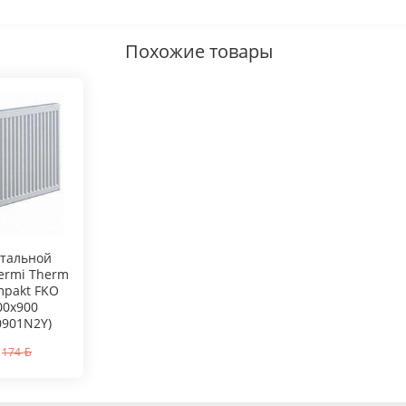
Похожие товары
стальной
ermi Therm
ompakt FKO
00x900
0901N2Y)
174