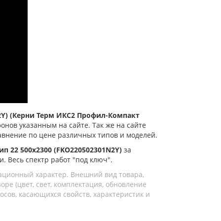
N2Y) (Керни Терм ИКС2 Профил-Компакт
онов указанным на сайте. Так же на сайте
равнение по цене различных типов и моделей.
ип 22 500x2300 (FKO220502301N2Y)
за
и. Весь спектр работ "под ключ".
ационный характер. Внешний вид товара,
ре (цвет, свет, комплектация, обновление
осов, касающихся свойств, характеристик и