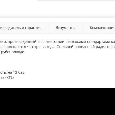
изводитель и гарантия
Документы
Комплектаци
ии, произведенный в соответствии с высокими стандартами ка
 располагаются четыре выхода. Стальной панельный радиатор с
трубопроводе.
ть, на 13 бар.
з (KTL).