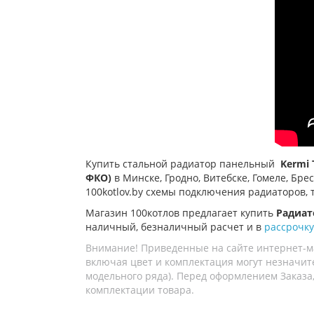
Купить стальной радиатор панельный
Kermi 
ФКО)
в Минске, Гродно, Витебске, Гомеле, Бр
100kotlov.by схемы подключения радиаторов,
Магазин 100котлов предлагает купить
Радиат
наличный, безналичный расчет и в
рассрочку
Внимание! Приведенные на сайте интернет-м
включая цвет и комплектация могут незначите
модельного ряда). Перед оформлением Заказа,
комплектации товара.