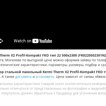
Therm X2 Profil-Kompakt FKO тип 22 500x2300 (FK0220502301
есте, Могилеве по выгодной цене можно оформив заявку по телеф
 технические характеристики, параметры, размеры, подбор и с
ор стальной панельный Kermi Therm X2 Profil-Kompakt FKO т
. А также
доставить
и
установить
. Цена зависит от схемы обвязк
агазина характеристики товаров носят исключительно информ
льно отличаться от представленных на фотографии и видеообзо
 покупатель должен обратиться к Продавцу для уточнения вопр