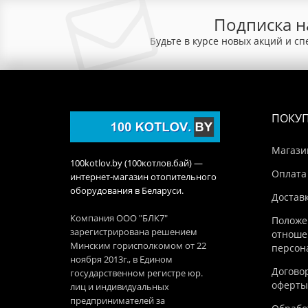
Подписка н
Будьте в курсе новых акций и с
ПОКУ
Магази
100kotlov.by (100котлов.бай) —
Оплата
интернет-магазин отопительного
оборудования в Беларуси.
Достав
Компания ООО "БЛК7"
Положе
зарегистрирована решением
отноше
Минским горисполкомом от 22
персон
ноября 2013г., в Едином
Догово
государственном регистре юр.
оферты
лиц и индивидуальных
предпринимателей за