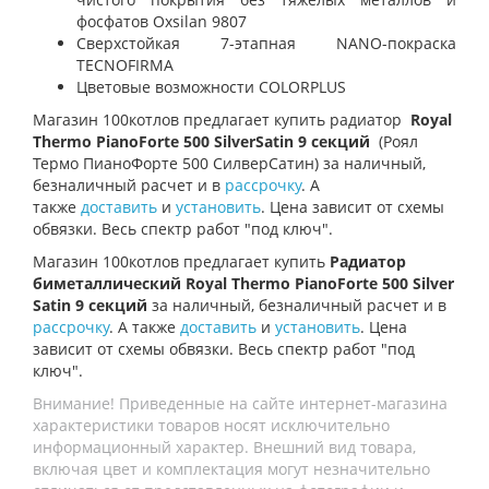
фосфатов Oxsilan 9807
Сверхстойкая 7-этапная NANO-покраска
TECNOFIRMA
Цветовые возможности COLORPLUS
Магазин 100котлов предлагает купить радиатор
Royal
Thermo PianoForte 500 SilverSatin 9 секций
(Роял
Термо ПианоФорте 500 СилверСатин)
за наличный,
безналичный расчет и в
рассрочку
. А
также
доставить
и
установить
. Цена зависит от схемы
обвязки. Весь спектр работ "под ключ".
Магазин 100котлов предлагает купить
Радиатор
биметаллический Royal Thermo PianoForte 500 Silver
Satin 9 секций
за наличный, безналичный расчет и в
рассрочку
. А также
доставить
и
установить
. Цена
зависит от схемы обвязки. Весь спектр работ "под
ключ".
Внимание! Приведенные на сайте интернет-магазина
характеристики товаров носят исключительно
информационный характер. Внешний вид товара,
включая цвет и комплектация могут незначительно