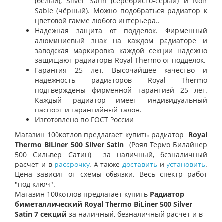
(белый), Silver Satin (серебристо-серый) и Noir
Sable (чёрный). Можно подобраться радиатор к
цветовой гамме любого интерьера..
Надежная защита от подделок. Фирменный
алюминиевый знак на каждом радиаторе и
заводская маркировка каждой секции надежно
защищают радиаторы Royal Thermo от подделок.
Гарантия 25 лет. Высочайшее качество и
надежность радиаторов Royal Thermo
подтверждены фирменной гарантией 25 лет.
Каждый радиатор имеет индивидуальный
паспорт и гарантийный талон.
Изготовлено по ГОСТ России
Магазин 100котлов предлагает купить радиатор
Royal
Thermo BiLiner 500 Silver Satin
(Роял Термо Билайнер
500 Сильвер Сатин)
за наличный, безналичный
расчет и в
рассрочку
. А также
доставить
и
установить
.
Цена зависит от схемы обвязки. Весь спектр работ
"под ключ".
Магазин 100котлов предлагает купить
Радиатор
биметаллический Royal Thermo BiLiner 500 Silver
Satin 7 секций
за наличный, безналичный расчет и в