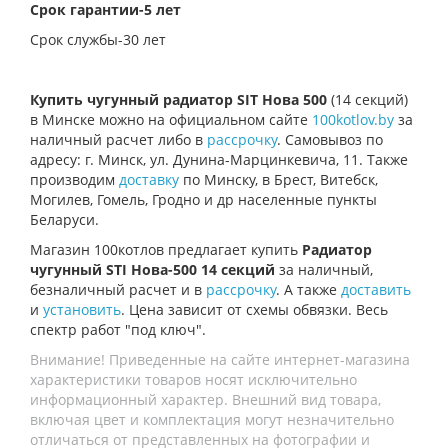
Срок гарантии-5 лет
Срок службы-30 лет
Купить чугунный радиатор SIT Нова 500
(14 секций)
в Минске можно на официальном сайте
100kotlov.by
за
наличный расчет либо в
рассрочку
. Самовывоз по
адресу: г. Минск, ул. Дунина-Марцинкевича, 11. Также
производим
доставку
по Минску, в Брест, Витебск,
Могилев, Гомель, Гродно и др населенные пункты
Беларуси.
Магазин 100котлов предлагает купить
Радиатор
чугунный STI Нова-500 14 секций
за наличный,
безналичный расчет и в
рассрочку
. А также
доставить
и
установить
. Цена зависит от схемы обвязки. Весь
спектр работ "под ключ".
Внимание! Приведенные на сайте интернет-магазина
характеристики товаров носят исключительно
информационный характер. Внешний вид товара,
включая цвет и комплектация могут незначительно
отличаться от представленных на фотографии и