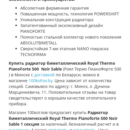
Абсолютная фирменная гарантия
Повышенная мощность, технология POWERSHIFT
Уникальная конструкция радиатора
Запатентованный эксклюзивный дизайн
PIANOFORTE
Полностью стальной коллектор нового поколения
ABSOLUTBIMETALL
Сверхстойкая 7-ми этапная NANO покраска
TECNOFIRMA
Купить радиатор биметаллический Royal Thermo
PianoForte 500
Noir Sable
(Роял Термо ПианоФорте 500
) в Минске с
доставкой
по Беларуси, можно в
магазине
100kotlov.by
. Цена зависит от количества
секций. Самовывоз по адресу: г. Минск, л. Дунина-
Марцинкевича, 11. Положительные отзывы на товар
свидетельствуют о хорошем качестве отопительного
прибора.
Магазин 100котлов предлагает купить
Радиатор
биметаллический Royal Thermo Pianoforte 500 Noir
Sable 1 секция
за наличный, безналичный расчет и в
рассрочку
. А также
доставить
и
установить
. Цена