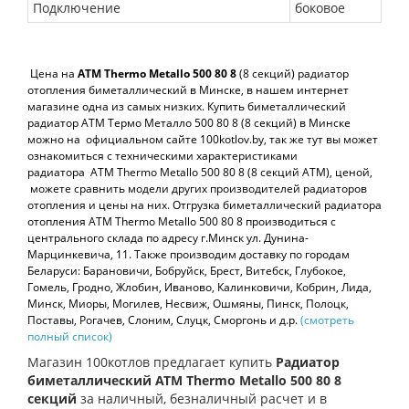
Подключение
боковое
Цена на
ATM Thermo Metallo 500 80
8
(8 секций) радиатор
отопления биметаллический в Минске, в нашем интернет
магазине одна из самых низких. Купить биметаллический
радиатор АТМ Термо Металло 500 80 8 (8 секций) в Минске
можно на официальном сайте 100kotlov.by, так же тут вы может
ознакомиться с техническими характеристиками
радиатора
ATM Thermo Metallo 500 80 8 (8 секций АТМ), ценой,
можете сравнить модели других производителей радиаторов
отопления и цены на них. Отгрузка биметаллический радиатора
отопления
ATM Thermo Metallo 500 80 8 производиться с
центрального склада по адресу г.Минск ул. Дунина-
Марцинкевича, 11. Также производим доставку по городам
Беларуси: Барановичи, Бобруйск, Брест, Витебск, Глубокое,
Гомель, Гродно, Жлобин, Иваново, Калинковичи, Кобрин, Лида,
Минск, Миоры, Могилев, Несвиж, Ошмяны, Пинск, Полоцк,
Поставы, Рогачев, Слоним, Слуцк, Сморгонь и д.р.
(смотреть
полный список)
Магазин 100котлов предлагает купить
Радиатор
биметаллический ATM Thermo Metallo 500 80 8
секций
за наличный, безналичный расчет и в