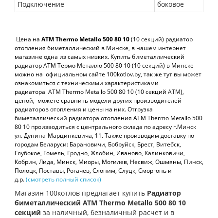
Подключение
боковое
Цена на
ATM Thermo Metallo 500 80
10
(10 секций) радиатор
отопления биметаллический в Минске, в нашем интернет
магазине одна из самых низких. Купить биметаллический
радиатор АТМ Термо Металло 500 80 10 (10 секций) в Минске
можно на официальном сайте 100kotlov.by, так же тут вы может
ознакомиться с техническими характеристиками
радиатора
ATM Thermo Metallo 500 80 10 (10 секций АТМ),
ценой, можете сравнить модели других производителей
радиаторов отопления и цены на них. Отгрузка
биметаллический радиатора отопления
ATM Thermo Metallo 500
80 10 производиться с центрального склада по адресу г.Минск
ул. Дунина-Марцинкевича, 11. Также производим доставку по
городам Беларуси: Барановичи, Бобруйск, Брест, Витебск,
Глубокое, Гомель, Гродно, Жлобин, Иваново, Калинковичи,
Кобрин, Лида, Минск, Миоры, Могилев, Несвиж, Ошмяны, Пинск,
Полоцк, Поставы, Рогачев, Слоним, Слуцк, Сморгонь и
д.р.
(смотреть полный список)
Магазин 100котлов предлагает купить
Радиатор
биметаллический ATM Thermo Metallo 500 80 10
секций
за наличный, безналичный расчет и в