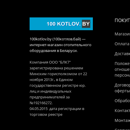
ПОКУ
Магази
100kotlov.by (100котлов.бай) —
Оплата
интернет-магазин отопительного
оборудования в Беларуси.
Достав
Компания ООО "БЛК7"
Положе
зарегистрирована решением
отноше
Минским горисполкомом от 22
персон
ноября 2013г., в Едином
Догово
государственном регистре юр.
оферты
лиц и индивидуальных
предпринимателей за
Обработ
№192166272.
04.05.2015 дата регистрации в
Контак
торговом реестре
Монтаж