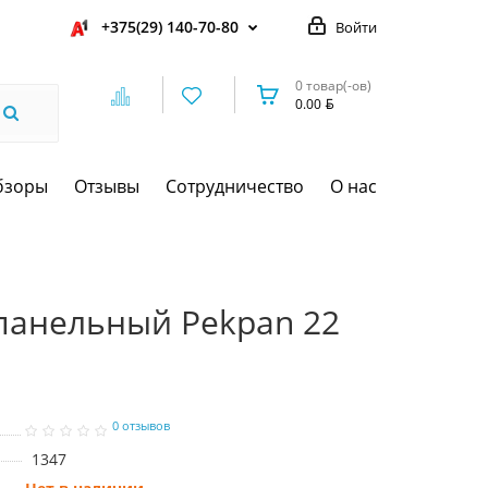
+375(29) 140-70-80
Войти
0 товар(-ов)
0.00
бзоры
Отзывы
Сотрудничество
О нас
панельный Pekpan 22
0 отзывов
1347