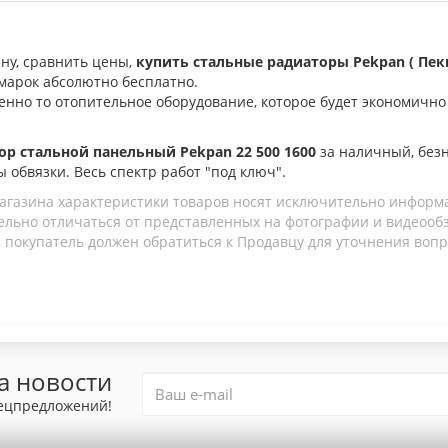
ну, сравнить цены,
купить стальные радиаторы Pekpan
( Пек
 марок
абсолютно бесплатно
.
нно то отопительное оборудование, которое будет экономично 
ор стальной панельный Pekpan 22 500 1600
за наличный, без
ы обвязки. Весь спектр работ "под ключ".
агазина характеристики товаров носят исключительно информ
льно отличаться от представленных на фотографии и видеообзо
 покупатель должен обратиться к Продавцу для уточнения вопр
а новости
пецпредложений!