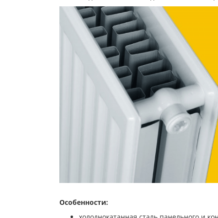
Особенности:
холоднокатанная сталь панельного и кон