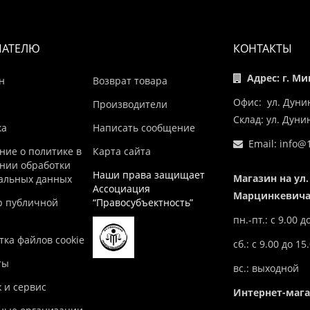
ПАТЕЛЮ
КОНТАКТЫ
Адрес: г. Ми
н
Возврат товара
Офис: ул. Дуни
Производители
Склад: ул. Дун
ка
Написать сообщение
Email:
info@1
ние о политике в
Карта сайта
нии обработки
Наши права защищает
Магазин на ул.
альных данных
Ассоциация
Марцинкевича,
р публичной
“Правосубъектность”
пн.-пт.: с 9.00 д
ка файлов cookie
сб.: с 9.00 до 15
ты
вс.: выходной
 и сервис
Интернет-маг