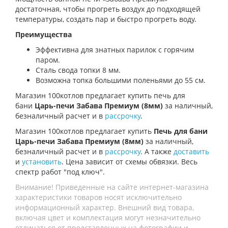
достаточная, чтобы прогреть воздух до подходящей
температуры, создать пар и быстро прогреть воду.
Преимущества
Эффективна для знатных парилок с горячим
паром.
Сталь свода топки 8 мм.
Возможна топка большими поленьями до 55 см.
Магазин 100котлов предлагает купить п
ечь для
бани
Царь-печи Забава Премиум (8мм)
за наличный,
безналичный расчет и в
рассрочку
.
Магазин 100котлов предлагает купить
Печь для бани
Царь-печи Забава Премиум (8мм)
за наличный,
безналичный расчет и в
рассрочку
. А также
доставить
и
установить
. Цена зависит от схемы обвязки. Весь
спектр работ "под ключ".
Внимание! Приведенные на сайте интернет-магазина
характеристики товаров носят исключительно
информационный характер. Внешний вид товара,
включая цвет и комплектация могут незначительно
отличаться от представленных на фотографии и