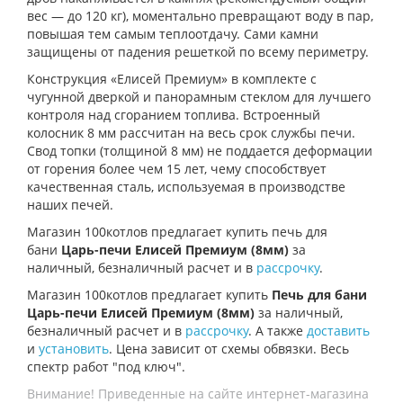
вес — до 120 кг), моментально превращают воду в пар,
повышая тем самым теплоотдачу. Сами камни
защищены от падения решеткой по всему периметру.
Конструкция «Елисей Премиум» в комплекте с
чугунной дверкой и панорамным стеклом для лучшего
контроля над сгоранием топлива. Встроенный
колосник 8 мм рассчитан на весь срок службы печи.
Свод топки (толщиной 8 мм) не поддается деформации
от горения более чем 15 лет, чему способствует
качественная сталь, используемая в производстве
наших печей.
Магазин 100котлов предлагает купить п
ечь для
бани
Царь-печи Елисей Премиум (8мм)
за
наличный, безналичный расчет и в
рассрочку
.
Магазин 100котлов предлагает купить
Печь для бани
Царь-печи Елисей Премиум (8мм)
за наличный,
безналичный расчет и в
рассрочку
. А также
доставить
и
установить
. Цена зависит от схемы обвязки. Весь
спектр работ "под ключ".
Внимание! Приведенные на сайте интернет-магазина