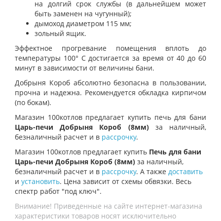
на долгий срок службы (в дальнейшем может
быть заменен на чугунный);
дымоход диаметром 115 мм;
зольный ящик.
Эффектное прогревание помещения вплоть до
температуры 100° С достигается за время от 40 до 60
минут в зависимости от величины бани.
Добрыня Короб абсолютно безопасна в пользовании,
прочна и надежна. Рекомендуется обкладка кирпичом
(по бокам).
Магазин 100котлов предлагает купить печь для бани
Царь-печи Добрыня Короб (8мм)
за наличный,
безналичный расчет и в
рассрочку
.
Магазин 100котлов предлагает купить
Печь для бани
Царь-печи Добрыня Короб (8мм)
за наличный,
безналичный расчет и в
рассрочку
. А также
доставить
и
установить
. Цена зависит от схемы обвязки. Весь
спектр работ "под ключ".
Внимание! Приведенные на сайте интернет-магазина
характеристики товаров носят исключительно