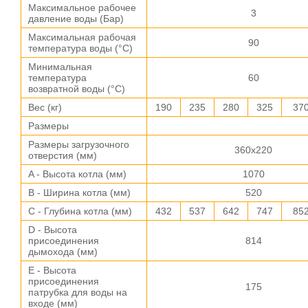
Максимальное рабочее
3
давление воды (Бар)
Максимальная рабочая
90
температура воды (°C)
Минимальная
температура
60
возвратной воды (°C)
Вес (кг)
190
235
280
325
37
Размеры
Размеры загрузочного
360x220
отверстия (мм)
A - Высота котла (мм)
1070
B - Ширина котла (мм)
520
C - Глубина котла (мм)
432
537
642
747
85
D - Высота
присоединения
814
дымохода (мм)
E - Высота
присоединения
175
патрубка для воды на
входе (мм)