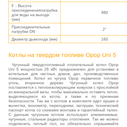
F - Высота
присоединенияпатрубка
980
для воды на выходе
(мм)
Присоединительные
2"
патрубки DN
Диаметр дымохода (мм)
160
Котлы на твердом топливе Opop Uni 5
Чугунный твердотопливный отопительный котел Opop
Uni 5 мощностью 28 кВт, предназначен для установки в
котельные для частных домов, дач, производственных
помещений. Котел из чугуна Opop первичное топливо
уголь, вторичное дерево. Чугунный котел Opop
поставляется с теплоизолирующим кожухом с прослойкой
из минеральной ваты, чтобы максимально оставить тепло,
выделяющееся из котла, а также и по причинам
безопасности. Так же с котлом в комплекте идет ершик и
вычистка, монометр, переходники, заглушки, технический
паспорт котла со схемами монтажа и гарантийный талон.
С данным чугунным котлом используют алюминиевые,
чугунные, стальные радиаторы отопления. Так же можно
подключить теплый пол, но обязательно спрашивайте