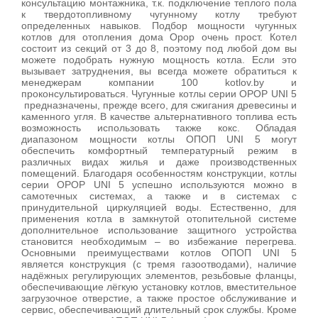
консультацию монтажника, т.к. подключение теплого пола
к твердотопливному чугунному котлу требуют
определенных навыков. Подбор мощности чугунных
котлов для отопления дома Opop очень прост. Котел
состоит из секций от 3 до 8, поэтому под любой дом вы
можете подобрать нужную мощность котла. Если это
вызывает затруднения, вы всегда можете обратиться к
менеджерам компании 100 kotlov.by и
проконсультироваться. Чугунные котлы серии OPOP UNI 5
предназначены, прежде всего, для сжигания древесины и
каменного угля. В качестве альтернативного топлива есть
возможность использовать также кокс. Обладая
диапазоном мощности котлы ОПОП UNI 5 могут
обеспечить комфортный температурный режим в
различных видах жилья и даже производственных
помещений. Благодаря особенностям конструкции, котлы
серии ОРОР UNI 5 успешно используются можно в
самотечных системах, а также и в системах с
принудительной циркуляцией воды. Естественно, для
применения котла в замкнутой отопительной системе
дополнительное использование защитного устройства
становится необходимым – во избежание перегрева.
Основными преимуществами котлов ОПОП UNI 5
является конструкция (с тремя газоотводами), наличие
надёжных регулирующих элементов, резьбовые фланцы,
обеспечивающие лёгкую установку котлов, вместительное
загрузочное отверстие, а также простое обслуживание и
сервис, обеспечивающий длительный срок службы. Кроме