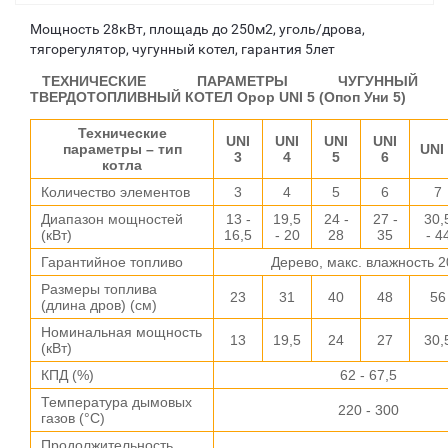
Мощность 28
кВт, площадь до 250м2, уголь/дрова,
тягорегулятор, чугунный котел, гарантия 5
лет
ТЕХНИЧЕСКИЕ ПАРАМЕТРЫ
ЧУГУННЫЙ
ТВЕРДОТОПЛИВНЫЙ КОТЕЛ
Opop UNI 5 (Опоп Уни 5)
Технические
UNI
UNI
UNI
UNI
параметры – тип
UNI
3
4
5
6
котла
Количество элементов
3
4
5
6
7
Диапазон мощностей
13 -
19,5
24 -
27 -
30,
(кВт)
16,5
- 20
28
35
- 4
Гарантийное топливо
Дерево, макс. влажность 
Размеры топлива
23
31
40
48
56
(длина дров) (см)
Номинальная мощность
13
19,5
24
27
30,
(кВт)
КПД (%)
62 - 67,5
Температура дымовых
220 - 300
газов (°C)
Продолжительность