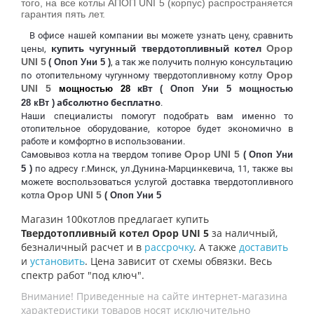
того, на все котлы АПОП UNI 5 (корпус) распространяется
гарантия пять лет.
В офисе нашей компании вы можете узнать цену, сравнить
купить чугунный твердотопливный котел
Opop
цены,
UNI 5
( Опоп Уни 5 )
, а так же получить полную консультацию
Opop
по отопительному чугунному твердотопливному котлу
UNI 5
мощностью 28
кВт
(
Опоп Уни 5
мощностью
абсолютно бесплатно
28 кВт )
.
Наши специалисты помогут подобрать вам именно то
отопительное оборудование, которое будет экономично в
работе и комфортно в использовании.
Opop UNI 5
Самовывоз котла на твердом топиве
(
Опоп Уни
5
)
по адресу г.Минск, ул.Дунина-Марцинкевича, 11, также вы
можете воспользоваться услугой доставка твердотопливного
Opop UNI 5
котла
(
Опоп Уни 5
Магазин 100котлов предлагает купить
Твердотопливный котел Opop UNI 5
за наличный,
безналичный расчет и в
рассрочку
. А также
доставить
и
установить
. Цена зависит от схемы обвязки. Весь
спектр работ "под ключ".
Внимание! Приведенные на сайте интернет-магазина
характеристики товаров носят исключительно