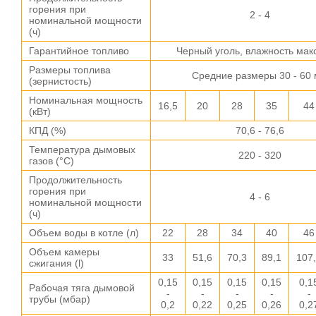
горения при
2 - 4
номинальной мощности
(ч)
Гарантийное топливо
Черный уголь, влажность мак
Размеры топлива
Средние размеры 30 - 60
(зернистость)
Номинальная мощность
16,5
20
28
35
44
(кВт)
КПД (%)
70,6 - 76,6
Температура дымовых
220 - 320
газов (°C)
Продолжительность
горения при
4 - 6
номинальной мощности
(ч)
Объем воды в котле (л)
22
28
34
40
46
Объем камеры
33
51,6
70,3
89,1
107
сжигания (l)
0,15
0,15
0,15
0,15
0,1
Рабочая тяга дымовой
-
-
-
-
-
трубы (мбар)
0,2
0,22
0,25
0,26
0,2