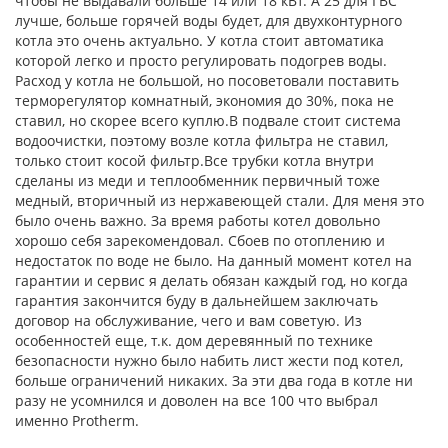
чтобы не выдавали больше 14 или 18 кВт. А 25 для ГВС
лучше, больше горячей воды будет, для двухконтурного
котла это очень актуально. У котла стоит автоматика
которой легко и просто регулировать подогрев воды.
Расход у котла не большой, но посоветовали поставить
терморегулятор комнатный, экономия до 30%, пока не
ставил, но скорее всего куплю.В подвале стоит система
водоочистки, поэтому возле котла фильтра не ставил,
только стоит косой фильтр.Все трубки котла внутри
сделаны из меди и теплообменник первичный тоже
медный, вторичный из нержавеющей стали. Для меня это
было очень важно. За время работы котел довольно
хорошо себя зарекомендовал. Сбоев по отоплению и
недостаток по воде не было. На данный момент котел на
гарантии и сервис я делать обязан каждый год, но когда
гарантия закончится буду в дальнейшем заключать
договор на обслуживание, чего и вам советую. Из
особенностей еще, т.к. дом деревянный по технике
безопасности нужно было набить лист жести под котел,
больше ограничений никаких. За эти два года в котле ни
разу не усомнился и доволен на все 100 что выбрал
именно Protherm.