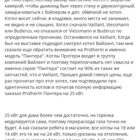
камерой, чтобы дымоход был через стену и двухконтурный,
замарачиваться с бойлером и доп. обвязкой не хотел.
Котел висит сейчас в кладовке, много места не занимает,
не видно и не слышно. Хотел сначало Vaillant, Viessmann
или Buderus, но отказался от Viessmann и Buderus по
определенным причинам. Остановился на Vaillant. Когда
был на выставке подходил смотрел котел Вайлант, там мне
сказали еще обратить внимание на Protherm и именно
модель "Пантера". Котлы Протерм входят в группу
компаний Вайлант и поэтому переплачивать нет смысла и
именно серия "Пантера" состоит на 90% из таких же
запчастей, что и Vaillant. Пришел домой глянул цены, еще
раз прочитал про этот котел, там подтвердили про
эдентичность котлов и почитав полную информацию
заказал Protherm Пантера на 25 кВт.
25 кВт для дома более чем достаточно, но горелка
модулируется сама, поэтому перерасхода газа точно не
будет. А как сказали ребята в магазине, все котлы на 18 или
14 кВт это те же на 24 кВт, только урезаны на отопление,