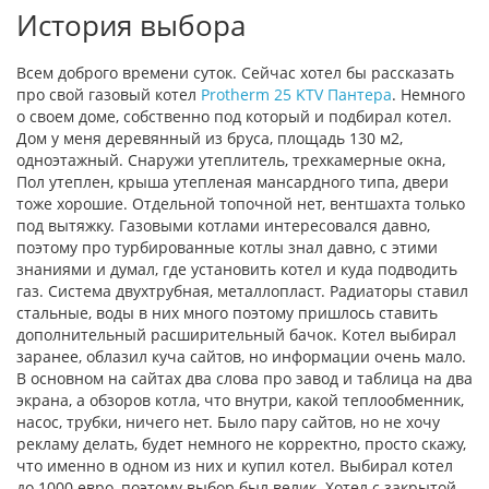
История выбора
Всем доброго времени суток. Сейчас хотел бы рассказать
про свой газовый котел
Protherm 25 KTV Пантера
. Немного
о своем доме, собственно под который и подбирал котел.
Дом у меня деревянный из бруса, площадь 130 м2,
одноэтажный. Снаружи утеплитель, трехкамерные окна,
Пол утеплен, крыша утепленая мансардного типа, двери
тоже хорошие. Отдельной топочной нет, вентшахта только
под вытяжку. Газовыми котлами интересовался давно,
поэтому про турбированные котлы знал давно, с этими
знаниями и думал, где установить котел и куда подводить
газ. Система двухтрубная, металлопласт. Радиаторы ставил
стальные, воды в них много поэтому пришлось ставить
дополнительный расширительный бачок. Котел выбирал
заранее, облазил куча сайтов, но информации очень мало.
В основном на сайтах два слова про завод и таблица на два
экрана, а обзоров котла, что внутри, какой теплообменник,
насос, трубки, ничего нет. Было пару сайтов, но не хочу
рекламу делать, будет немного не корректно, просто скажу,
что именно в одном из них и купил котел. Выбирал котел
до 1000 евро, поэтому выбор был велик. Хотел с закрытой