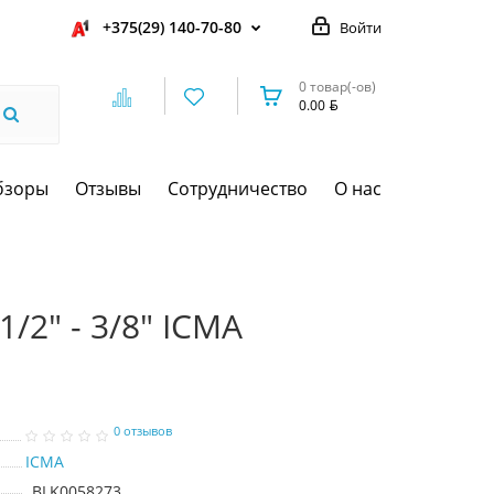
+375(29) 140-70-80
Войти
0 товар(-ов)
0.00
бзоры
Отзывы
Сотрудничество
О нас
/2" - 3/8" ICMA
0 отзывов
ICMA
BLK0058273