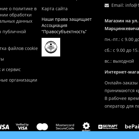
Email:
info@1
ние о политике в
Карта сайта
нии обработки
Наши права защищает
Магазин на ул.
альных данных
Ассоциация
Марцинкевича,
р публичной
“Правосубъектность”
пн.-пт.: с 9.00 д
ка файлов cookie
сб.: с 9.00 до 15
ты
вс.: выходной
 и сервис
Интернет-маг
ные организации
Онлайн-заказы 
принимаются кр
В рабочее врем
оператор для п