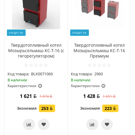
КРЕДИТ 4%
КРЕДИТ 4%
Твердотопливный котел
Твердотопливный котел
Мозырьсельмаш КС-Т-16 (с
Мозырьсельмаш КС-Т-16
тягорегулятором)
Премиум
Код товара:
BLK0071069
Код товара:
2960
В наличии
В наличии
Характеристики
Характеристики
1 621
1 428
1 874
1 651
Экономия
253
Экономия
223