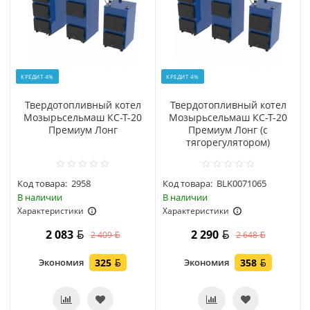
КРЕДИТ 4%
КРЕДИТ 4%
Твердотопливный котел
Твердотопливный котел
Мозырьсельмаш КС-Т-20
Мозырьсельмаш КС-Т-20
Премиум Лонг
Премиум Лонг (с
тягорегулятором)
Код товара:
2958
Код товара:
BLK0071065
В наличии
В наличии
Характеристики
Характеристики
2 083
2 290
2 409
2 648
Экономия
325
Экономия
358