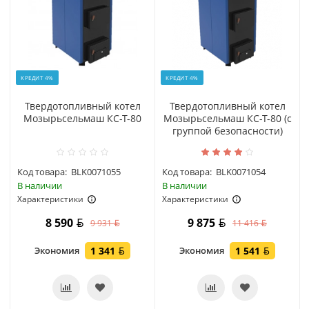
КРЕДИТ 4%
КРЕДИТ 4%
Твердотопливный котел
Твердотопливный котел
Мозырьсельмаш КС-Т-80
Мозырьсельмаш КС-Т-80 (с
группой безопасности)
Код товара:
BLK0071055
Код товара:
BLK0071054
В наличии
В наличии
Характеристики
Характеристики
8 590
9 875
9 931
11 416
Экономия
1 341
Экономия
1 541