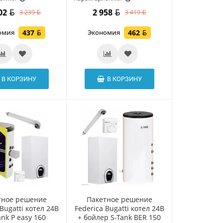
802
2 958
3 239
3 419
омия
437
Экономия
462
В КОРЗИНУ
В КОРЗИНУ
тное решение
Пакетное решение
Bugatti котел 24В
Federica Bugatti котел 24В
ank P easy 160
+ бойлер S-Tank BER 150