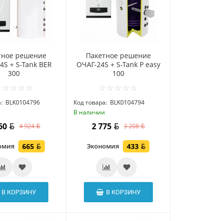
тное решение
Пакетное решение
4S + S-Tank BER
ОЧАГ-24S + S-Tank P easy
300
100
:
BLK0104796
Код товара:
BLK0104794
и
В наличии
260
2 775
4 924
3 208
омия
665
Экономия
433
В КОРЗИНУ
В КОРЗИНУ