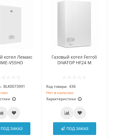
й котел Лемакс
Газовый котел Ferroli
IME-V55НО
DIVATOP HF24 M
:
BLK0073991
Код товара:
436
ичии
Нет в наличии
стики
Характеристики
ПОД ЗАКАЗ
ПОД ЗАКАЗ