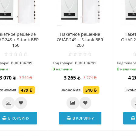
акетное решение
Пакетное решение
Паке
Г-24S + S-tank BER
ОЧАГ-24S + S-tank BER
ОЧАГ-2
150
200
вара:
BLK0104795
Код товара:
BLK0104791
Код товара
ичии
В наличии
В наличи
3 070
3 265
4 
3 549
3 774
кономия
479
Экономия
510
Экон
В КОРЗИНУ
В КОРЗИНУ