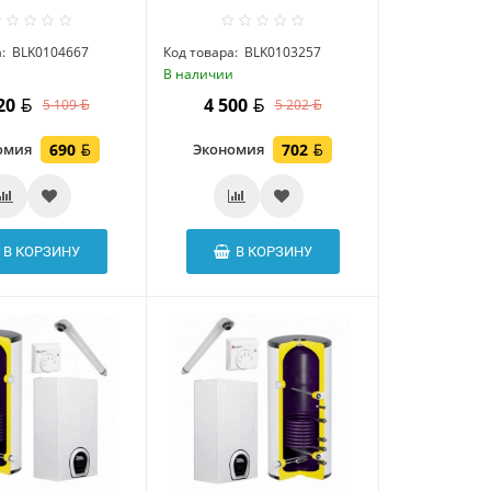
:
BLK0104667
Код товара:
BLK0103257
и
В наличии
420
4 500
5 109
5 202
омия
690
Экономия
702
В КОРЗИНУ
В КОРЗИНУ