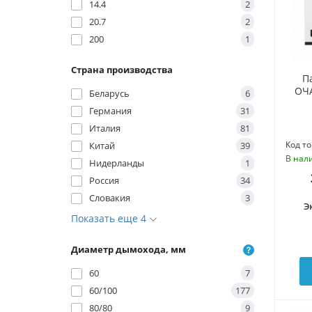
14.4
2
20.7
2
200
1
Страна производства
П
ОЧА
Беларусь
6
Германия
31
Италия
81
Код то
Китай
39
В нал
Нидерланды
1
Россия
34
Словакия
3
Э
Показать еще 4
Диаметр дымохода, мм
60
7
60/100
177
80/80
9