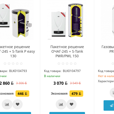
акетное решение
Пакетное решение
Газовы
-24S + S-Tank P easy
ОЧАГ-24S + S-Tank
PR
130
PWR/PWL 150
вара:
BLK0104793
Код товара:
BLK0104797
Код товара
ичии
В наличии
Нет в нал
Характери
2 860
3 070
3 306
3 549
кономия
446
Экономия
479