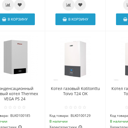
В КОРЗИНУ
В КОРЗИНУ
онденсационный
Котел газовый Kotitonttu
Котел га
овый котел Thermex
Toivo T24 OK
To
VEGA PS 24
вара:
BLK0100185
Код товара:
BLK0100129
Код товара
ичии
В наличии
В наличи
теристики
Характеристики
Характери