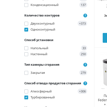
Конденсационный
137
Количество контуров
Э
Двухконтурный
+373
Одноконтурный
Способ установки
Напольный
33
Настенный
250
Тип камеры сгорания
Закрытая
279
Способ отвода продуктов сгорания
Атмосферный
+306
П
Турбированный
Feder
+