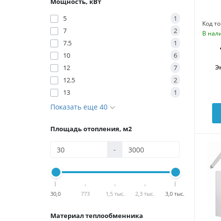
Мощность, кВт
5
1
Код то
7
2
В нал
7.5
1
10
6
Э
12
7
12.5
2
13
1
Показать еще 40
Площадь отопления, м2
-
30,0
773
1,5 тыс.
2,3 тыс.
3,0 тыс.
Материал теплообменника