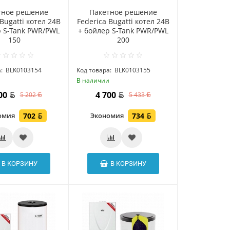
тное решение
Пакетное решение
Bugatti котел 24В
Federica Bugatti котел 24В
р S-Tank PWR/PWL
+ бойлер S-Tank PWR/PWL
150
200
:
BLK0103154
Код товара:
BLK0103155
и
В наличии
500
4 700
5 202
5 433
омия
702
Экономия
734
В КОРЗИНУ
В КОРЗИНУ