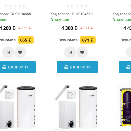
вара:
BLK0104668
Код товара:
BLK0104669
Код товара
ичии
В наличии
В наличи
4 200
4 300
4 
4 855
4 971
кономия
655
Экономия
671
Экон
В КОРЗИНУ
В КОРЗИНУ