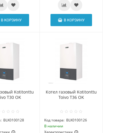
В КОРЗИНУ
В КОРЗИНУ
зовый Kotitonttu
Котел газовый Kotitonttu
ivo T30 OK
Toivo T36 OK
:
BLK0100128
Код товара:
BLK0100126
и
В наличии
стики
Характеристики