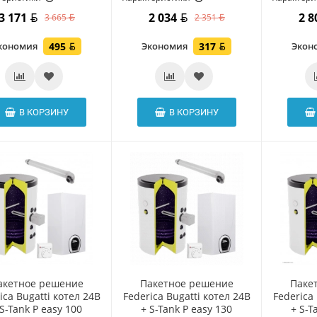
3 171
2 034
2 
3 665
2 351
кономия
495
Экономия
317
Экон
В КОРЗИНУ
В КОРЗИНУ
акетное решение
Пакетное решение
Паке
ica Bugatti котел 24В
Federica Bugatti котел 24В
Federica 
 S-Tank P easy 100
+ S-Tank P easy 130
+ S-T