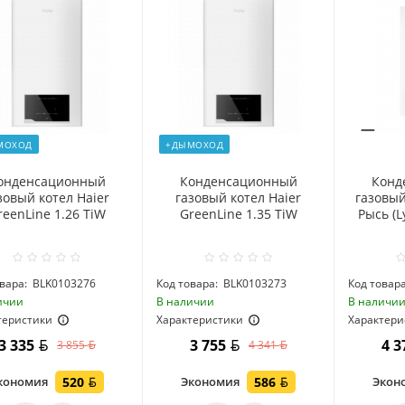
МОХОД
+ДЫМОХОД
онденсационный
Конденсационный
Конд
зовый котел Haier
газовый котел Haier
газовый
reenLine 1.26 TiW
GreenLine 1.35 TiW
Рысь (L
вара:
BLK0103276
Код товара:
BLK0103273
Код товара
ичии
В наличии
В наличи
теристики
Характеристики
Характери
3 335
3 755
4 
3 855
4 341
кономия
520
Экономия
586
Экон