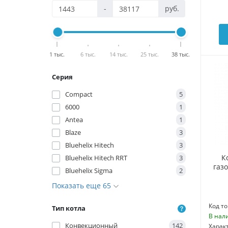
-
руб.
1 тыс.
6 тыс.
14 тыс.
25 тыс.
38 тыс.
Серия
Compact
5
6000
1
Antea
1
Blaze
3
Bluehelix Hitech
3
К
Bluehelix Hitech RRT
3
газ
Bluehelix Sigma
2
Показать еще 65
Код то
Тип котла
В нал
Конвекционный
142
Харак