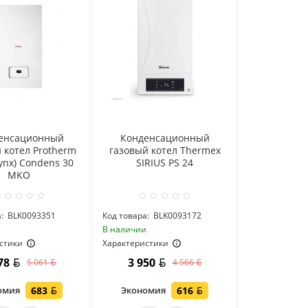
енсационный
Конденсационный
 котел Protherm
газовый котел Thermex
ynx) Condens 30
SIRIUS PS 24
MKO
:
BLK0093351
Код товара:
BLK0093172
и
В наличии
стики
Характеристики
378
3 950
5 061
4 566
омия
683
Экономия
616