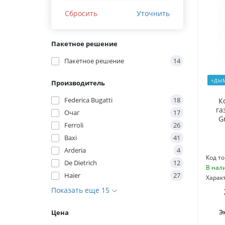
Сбросить
Уточнить
Пакетное решение
Пакетное решение
14
+ДЫ
Производитель
Federica Bugatti
18
К
га
Очаг
17
G
Ferroli
26
Baxi
41
Arderia
4
Код то
De Dietrich
12
В нал
Haier
27
Харак
Показать еще 15
Э
Цена