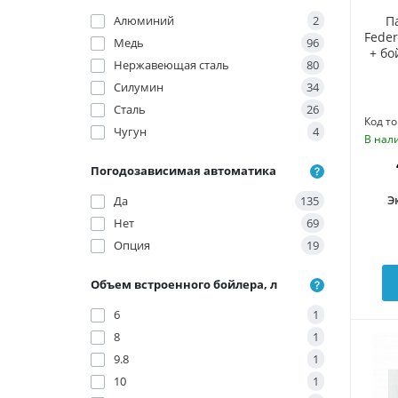
Алюминий
2
П
Feder
Медь
96
+ бо
Нержавеющая сталь
80
Силумин
34
Сталь
26
Код то
Чугун
4
В нал
Погодозависимая автоматика
Э
Да
135
Нет
69
Опция
19
Объем встроенного бойлера, л
6
1
8
1
9.8
1
10
1