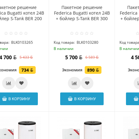
акетное решение
Пакетное решение
Паке
ica Bugatti котел 24В
Federica Bugatti котел 24В
Federica 
йлер S-Tank BER 200
+ бойлер S-Tank BER 300
+ бойле
вара:
BLK0103265
Код товара:
BLK0103280
Код товара
ичии
В наличии
В наличи
4 700
5 700
4 
5 433
6 589
кономия
734
Экономия
890
Экон
В КОРЗИНУ
В КОРЗИНУ