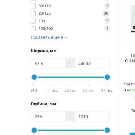
80/110
1
80/125
39
100
7
100/100
1
Показать еще 8
Ширина, мм
П
ОЧАГ
-
Код то
В нал
57,5
1,1 тыс.
2,2 тыс.
3,3 тыс.
4,4 тыс.
Глубина, мм
Э
-