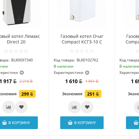
овый котел Лемакс
Газовый котел Очаг
Газов
Direct 20
Compact КСГЗ-10 С
Compa
вара:
BLK0097340
Код товара:
BLK0102762
Код товара
ичии
В наличии
В наличи
теристики
Характеристики
Характери
1 917
1 610
1 
2 216
1 861
кономия
299
Экономия
251
Экон
В КОРЗИНУ
В КОРЗИНУ