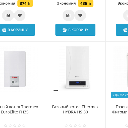
кономия
374
Экономия
435
Экон
В КОРЗИНУ
В КОРЗИНУ
+ДЫМОХ
овый котел Thermex
Газовый котел Thermex
Газов
EuroElite FH35
HYDRA HS 30
Житомир