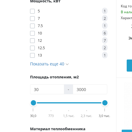
Мощность, кВт
Код то
5
1
В нал
Харак
7
2
7.5
1
10
6
Э
12
7
12.5
2
13
1
Показать еще 40
Площадь отопления, м2
-
30,0
773
1,5 тыс.
2,3 тыс.
3,0 тыс.
Материал теплообменника