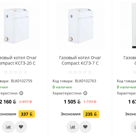
зовый котел Очаг
Газовый котел Очаг
Газов
ompact КСГЗ-20 С
Compact КСГЗ-7 С
вара:
BLK0102759
Код товара:
BLK0102763
Код товара
ичии
В наличии
В наличи
теристики
Характеристики
Характери
2 160
1 505
1 
2 497
1 739
кономия
337
Экономия
235
Экон