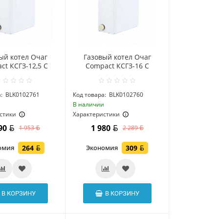
ый котел Очаг
Газовый котел Очаг
ct КСГЗ-12,5 С
Compact КСГЗ-16 С
:
BLK0102761
Код товара:
BLK0102760
и
В наличии
стики
Характеристики
690
1 980
1 953
2 289
омия
264
Экономия
309
В КОРЗИНУ
В КОРЗИНУ