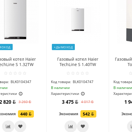
МОХОД
+ДЫМОХОД
зовый котел Haier
Газовый котел Haier
Газовый 
echLine S 1.32TW
TechLine S 1.40TW
To
вара:
BLK0104347
Код товара:
BLK0104747
Код товара
ичии
В наличии
В наличи
теристики
Характеристики
Характери
2 820
3 475
1 
3 260
4 017
кономия
440
Экономия
542
Экон