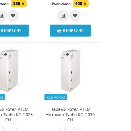
омия
336
Экономия
400
В КОРЗИНУ
В КОРЗИНУ
ОД
+ДЫМОХОД
ый котел АТЕМ
Газовый котел АТЕМ
 Турбо КС-Г-025
Житомир Турбо КС-Г-030
СН
СН