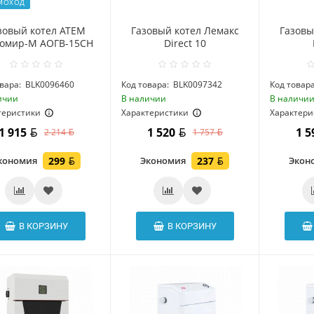
МОХОД
зовый котел АТЕМ
Газовый котел Лемакс
Газовы
омир-М АОГВ-15СН
Direct 10
вара:
BLK0096460
Код товара:
BLK0097342
Код товара
ичии
В наличии
В наличи
теристики
Характеристики
Характери
1 915
1 520
1 
2 214
1 757
кономия
299
Экономия
237
Экон
В КОРЗИНУ
В КОРЗИНУ