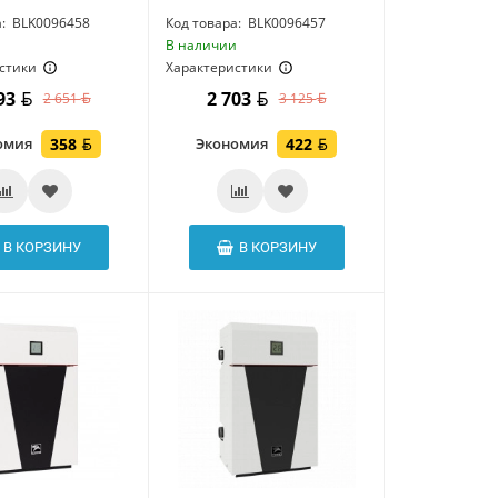
:
BLK0096458
Код товара:
BLK0096457
и
В наличии
стики
Характеристики
293
2 703
2 651
3 125
омия
358
Экономия
422
В КОРЗИНУ
В КОРЗИНУ