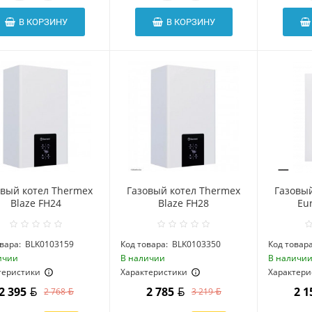
В КОРЗИНУ
В КОРЗИНУ
овый котел Thermex
Газовый котел Thermex
Газовы
Blaze FH24
Blaze FH28
Eur
вара:
BLK0103159
Код товара:
BLK0103350
Код товара
ичии
В наличии
В наличи
теристики
Характеристики
Характери
2 395
2 785
2 
2 768
3 219