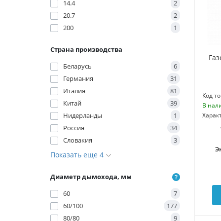
14.4
2
20.7
2
200
1
Страна производства
Газ
Беларусь
6
Германия
31
Италия
81
Код то
Китай
39
В нал
Нидерланды
1
Харак
Россия
34
Словакия
3
Э
Показать еще 4
Диаметр дымохода, мм
60
7
60/100
177
80/80
9