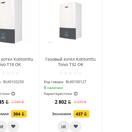
котел Kotitonttu
Газовый котел Kotitonttu
ivo T18 OK
Toivo T32 OK
:
BLK0103250
Код товара:
BLK0100127
и
В наличии
стики
Характеристики
945
2 802
2 248
3 239
омия
304
Экономия
437