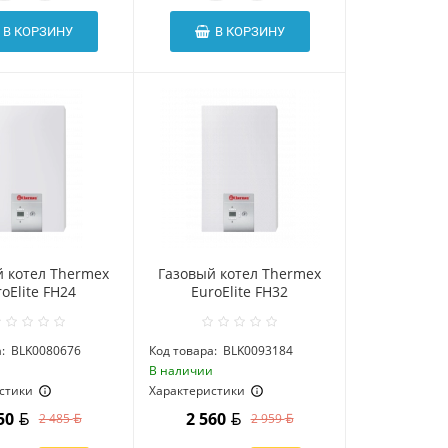
В КОРЗИНУ
В КОРЗИНУ
й котел Thermex
Газовый котел Thermex
oElite FH24
EuroElite FH32
:
BLK0080676
Код товара:
BLK0093184
и
В наличии
стики
Характеристики
150
2 560
2 485
2 959