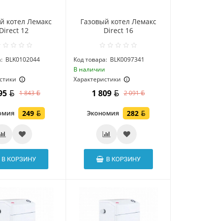
й котел Лемакс
Газовый котел Лемакс
Direct 12
Direct 16
:
BLK0102044
Код товара:
BLK0097341
и
В наличии
стики
Характеристики
595
1 809
1 843
2 091
омия
249
Экономия
282
В КОРЗИНУ
В КОРЗИНУ