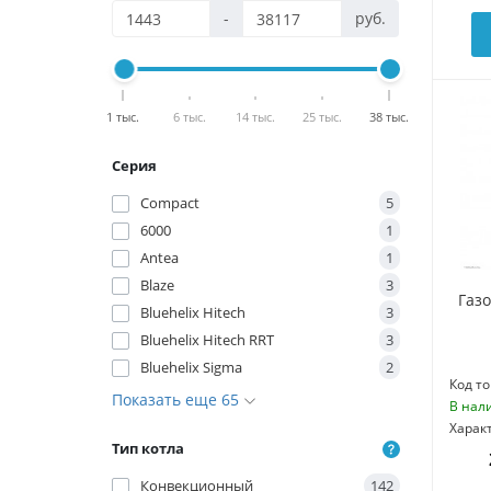
-
руб.
1 тыс.
6 тыс.
14 тыс.
25 тыс.
38 тыс.
Серия
Compact
5
6000
1
Antea
1
Blaze
3
Газ
Bluehelix Hitech
3
Bluehelix Hitech RRT
3
Bluehelix Sigma
2
Код то
Показать еще 65
В нал
Харак
Тип котла
Конвекционный
142