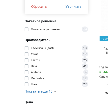
Сбросить
Уточнить
Пакетное решение
Пакетное решение
14
+ДЫ
Производитель
Federica Bugatti
18
Га
T
Очаг
17
Ferroli
26
Baxi
41
Код то
В нал
Arderia
4
Харак
De Dietrich
12
Haier
27
Показать еще 15
Э
Цена