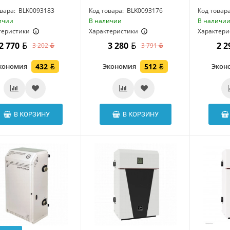
вара:
BLK0093183
Код товара:
BLK0093176
Код товара
ичии
В наличии
В наличи
теристики
Характеристики
Характери
2 770
3 280
2 
3 202
3 791
кономия
432
Экономия
512
Экон
В КОРЗИНУ
В КОРЗИНУ