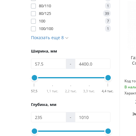
80/110
1
80/125
39
100
7
100/100
1
Показать еще 8
Ширина, мм
Га
C
-
Код то
В нал
57,5
1,1 тыс.
2,2 тыс.
3,3 тыс.
4,4 тыс.
Харак
Глубина, мм
Э
-