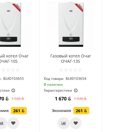
ый котел Очаг
Газовый котел Очаг
ОЧАГ-10S
ОЧАГ-13S
:
BLK0103655
Код товара:
BLK0103654
и
В наличии
стики
Характеристики
670
1 670
1 930
1 930
омия
261
Экономия
261