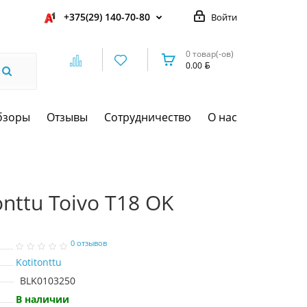
+375(29) 140-70-80
Войти
0 товар(-ов)
0.00
бзоры
Отзывы
Сотрудничество
О нас
nttu Toivo T18 OK
0 отзывов
Kotitonttu
BLK0103250
В наличии