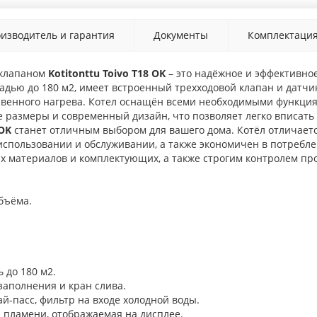
изводитель и гарантия
Документы
Комплектаци
 клапаном
Kotitonttu Toivo T18 OK
– это надёжное и эффективно
ью до 180 м2, имеет встроенный трехходовой клапан и датчик
свенного нагрева. Котел оснащён всеми необходимыми функци
 размеры и современный дизайн, что позволяет легко вписать 
 OK
станет отличным выбором для вашего дома. Котёл отличает
использовании и обслуживании, а также экономичен в потреблен
 материалов и комплектующих, а также строгим контролем про
бъёма.
 до 180 м2.
заполнения и кран слива.
й-пасс, фильтр на входе холодной воды.
 пламени, отображаемая на дисплее.