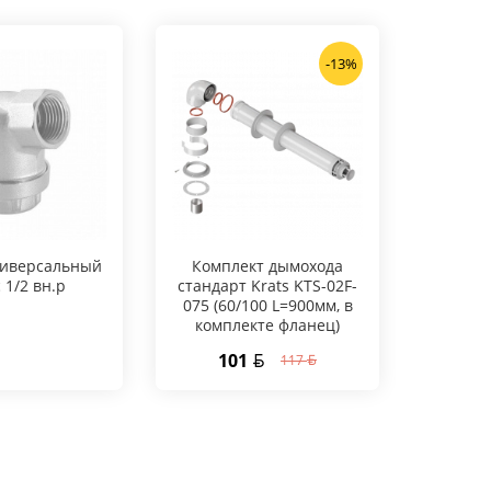
-13%
ниверсальный
Комплект дымохода
Ст
c 1/2 вн.р
стандарт Krats KTS-02F-
напря
075 (60/100 L=900мм, в
комплекте фланец)
101
1
117