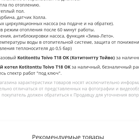
тла по отоплению.
теплый пол.
рбина, датчик Холла.
ных циркуляционных насоса (на подаче и на обратке).
в режим отопления после 60 минут работы.
ния, антиблокировки насоса, функция «Зима-Лето».
мпературы воды в отопительной системе, защита от понижени
вления теплоносителя до 0,5 бар)
газовый
Kotitonttu Toivo T18 OK (Котитонтту Тойво)
за наличн
 котел Kotitonttu Toivo T18 OK
за наличный, безналичный ра
есь спектр работ "под ключ".
агазина характеристики товаров носят исключительно информ
льно отличаться от представленных на фотографии и видеообзо
 покупатель должен обратиться к Продавцу для уточнения вопр
Рекомендуемые товары