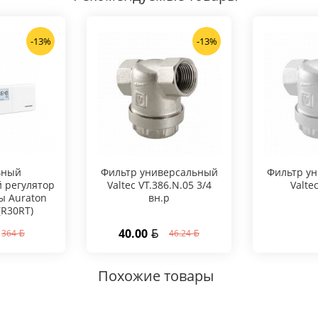
-13%
-13%
ьный
Фильтр универсальный
Фильтр у
 регулятор
Valtec VT.386.N.05 3/4
Valte
ы Auraton
вн.р
(R30RT)
40.00
364
46.24
Похожие товары