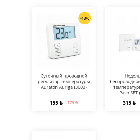
-13%
Суточный проводной
Hедел
регулятор температуры
беспроводной
Auraton Auriga (3003)
температур
Pavo SET 
155
315
179