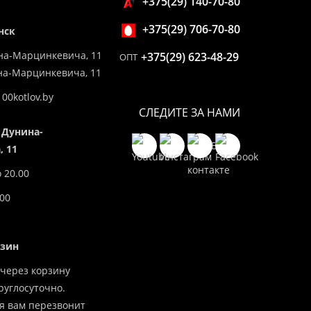
+375(29) 140-70-80
+375(29) 706-70-80
нск
на-Марцинкевича, 11
+375(29) 623-48-29
ОПТ
ина-Марцинкевича, 11
00kotlov.by
СЛЕДИТЕ ЗА НАМИ
 Дунина-
 11
о 20.00
.00
азин
через корзину
углосуточно.
я вам перезвонит