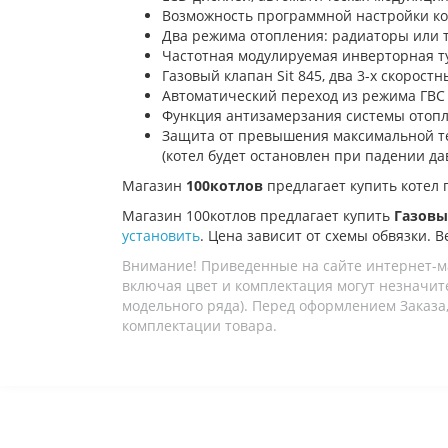
Возможность программной настройки ко
Два режима отопления: радиаторы или 
Частотная модулируемая инверторная ту
Газовый клапан Sit 845, два 3-х скорост
Автоматический переход из режима ГВС 
Функция антизамерзания системы отопле
Защита от превышения максимальной те
(котел будет остановлен при падении да
Магазин
100котлов
предлагает купить к
отел 
Магазин 100котлов предлагает купить
Газовый
установить
. Цена зависит от схемы обвязки. В
Внимание! Приведенные на сайте интернет-м
включая цвет и комплектация могут незначите
модельного ряда). Перед оформлением Заказа,
комплектации товара.