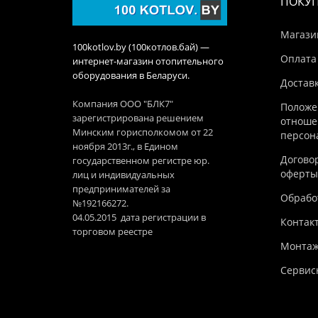
ПОКУ
Магази
100kotlov.by (100котлов.бай) —
Оплата
интернет-магазин отопительного
оборудования в Беларуси.
Достав
Компания ООО "БЛК7"
Положе
зарегистрирована решением
отноше
Минским горисполкомом от 22
персон
ноября 2013г., в Едином
Догово
государственном регистре юр.
оферты
лиц и индивидуальных
предпринимателей за
Обработ
№192166272.
04.05.2015 дата регистрации в
Контак
торговом реестре
Монтаж
Сервис