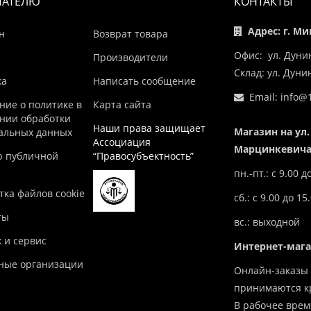
ПАТЕЛЮ
КОНТАКТЫ
Адрес: г. Ми
н
Возврат товара
Офис: ул. Дуни
Производители
Склад: ул. Дун
ка
Написать сообщение
Email:
info@1
ние о политике в
Карта сайта
нии обработки
Наши права защищает
Магазин на ул.
альных данных
Ассоциация
Марцинкевича,
р публичной
“Правосубъектность”
пн.-пт.: с 9.00 д
ка файлов cookie
сб.: с 9.00 до 15
ты
вс.: выходной
 и сервис
Интернет-маг
ные организации
Онлайн-заказы 
принимаются кр
В рабочее врем