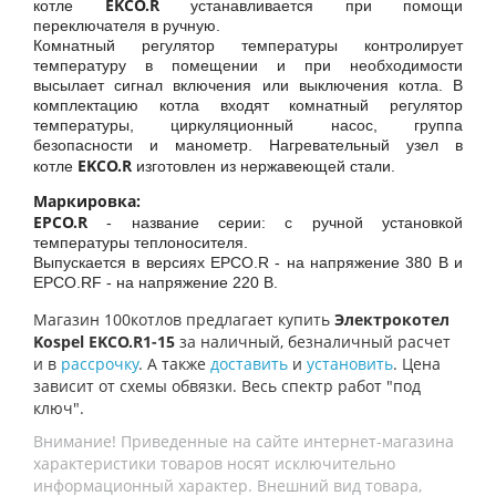
EKCO.R
котле
устанавливается при помощи
переключателя в ручную.
Комнатный регулятор температуры контролирует
температуру в помещении и при необходимости
высылает сигнал включения или выключения котла. В
комплектацию котла входят комнатный регулятор
температуры, циркуляционный насос, группа
безопасности и манометр. Нагревательный узел в
EKCO.R
котле
изготовлен из нержавеющей стали.
Маркировка:
EPCO.R
- название серии: с ручной установкой
температуры теплоносителя.
Выпускается в версиях EPCO.R - на напряжение 380 В и
EPCO.RF - на напряжение 220 В.
Магазин 100котлов предлагает купить
Электрокотел
Kospel EKCO.R1-15
за наличный, безналичный расчет
и в
рассрочку
. А также
доставить
и
установить
. Цена
зависит от схемы обвязки. Весь спектр работ "под
ключ".
Внимание! Приведенные на сайте интернет-магазина
характеристики товаров носят исключительно
информационный характер. Внешний вид товара,