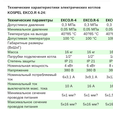
Технические характеристики электрических котлов
KOSPEL EKCO.R 4-24:
Технические параметр
ы
EKCO.R-4
EKCO.R-6
EKC
Допустимое давление
0,3 МПа
0,3 МПа
0,3
Минимальное давление
0,05 МПа
0,05 МПа
0,0
Температура на выходе
40?85 °C
40?85 °C
40?
Допустимая температура
100 °C
100 °C
10
Габаритные размеры
(ВхШхГ)
Масса
16 кг
16 кг
16
Патрубки подключения котла
1/2"
1/2"
1
Степень защиты
IP 21
IP 21
IP
Номинальная мощность
4 кВт
6 кВт
8 
Напряжение
380 В
380 В
38
Номинальный потребляемый
6x3,1 А
3x9,1 А
3x1
ток
Номинальный ток
10 А
16 А
1
выключателя макс. тока
Минимальное сечение
5х1 мм?
5х1 мм?
5х1,
проводов питания
Максимальное сечение
5х16 мм?
5х16 мм?
5х1
проводов питания