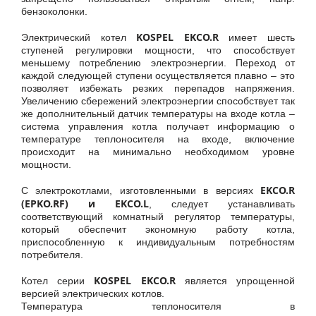
бензоколонки.
KOSPEL EKCO.R
Электрический котел
имеет шесть
ступеней регулировки мощности, что способствует
меньшему потреблению электроэнергии. Переход от
каждой следующей ступени осуществляется плавно – это
позволяет избежать резких перепадов напряжения.
Увеличению сбережений электроэнергии способствует так
же дополнительный датчик температуры на входе котла –
система управления котла получает информацию о
температуре теплоносителя на входе, включение
происходит на минимально необходимом уровне
мощности.
EKCO.R
С электрокотлами, изготовленными в версиях
(EPKO.R
F
) и EKCO.L
, следует устанавливать
соответствующий комнатный регулятор температуры,
который обеспечит экономную работу котла,
приспособленную к индивидуальным потребностям
потребителя.
KOSPEL EKCO.R
Котел серии
является упрощенной
версией электрических котлов.
Температура теплоносителя в