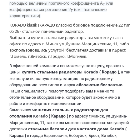
помощью величины проточного коэффициента A
или
T
коэффициента сопротивления ?
(см. Технические
T
характеристики).
KORADO klasik (КАРАДО классик)
боковое подключение
22 тип
05 26 - стальной панельный радиатор.
Выбрать и купить стальные радиаторы вы можете у нас в
офисе по адресу г. Минск ул. Дунина-Марцинкевича, 11, либо
воспользововшись услугой "бесплатная доставка
" в г.Брест,
г.Гомель, г.Витебск, г.Гродно, г.Могилев.
В офисе нашей компании вы можете узнать цену, сравнить
купить стальные радиаторы Korado
цены,
( Корадо )
, а так
же получить полную консультацию по радиаторному
абсолютно бесплатно
оборудованию всех типов и марок
.
Наши специалисты помогут подобрать вам именно то
отопительное оборудование, которое будет экономично в
работе и комфортно в использовании.
чешских
стальных радиаторов для
Самовывоз
отопления Korado
( Карадо )
по адресу г.Минск, ул.Дунина-
Марцинкевича, 11, также вы можете воспользоваться услугой
стальные батареи для частного дома Karado
доставки
(
Карада )
в города Барановичи, Бобруйск, Брест, Витебск,