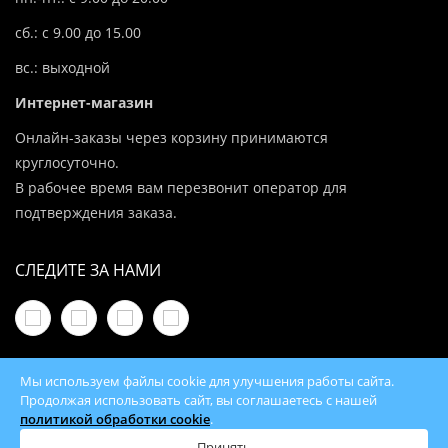
сб.: с 9.00 до 15.00
вс.: выходной
Интернет-магазин
Онлайн-заказы через корзину принимаются
круглосуточно.
В рабочее время вам перезвонит оператор для
подтверждения заказа.
СЛЕДИТЕ ЗА НАМИ
Мы используем файлы cookie для улучшения работы сайта.
Продолжая использовать сайт, вы соглашаетесь с нашей
политикой обработки cookie
.
© 2026 100Kotlov.by — продажа отопительного
оборудования с доставкой по всей Беларуси
Принять