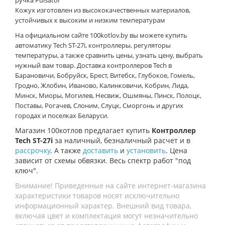
ручка Pulsator
Кожух изготовлен из высококачественных материалов,
устойчивых к высоким и низким температурам
На официальном сайте 100kotlov.by вы можете купить
автоматику
Tech ST-27i
, контроллеры,
регуляторы
температуры, а также сравнить цены, узнать цену, выбрать
нужный вам товар.
Доставка контроллеров Tech в
Барановичи, Бобруйск, Брест, Витебск, Глубокое, Гомель,
Гродно, Жлобин, Иваново, Калинковичи, Кобрин, Лида,
Минск, Миоры, Могилев, Несвиж, Ошмяны, Пинск, Полоцк,
Поставы, Рогачев, Слоним, Слуцк, Сморгонь и других
городах и поселках Беларуси.
Магазин 100котлов предлагает купить
Контроллер
Tech ST-27i
за наличный, безналичный расчет и в
рассрочку
. А также
доставить
и
установить
. Цена
зависит от схемы обвязки. Весь спектр работ "под
ключ".
Внимание! Приведенные на сайте интернет-магазина
характеристики товаров носят исключительно
информационный характер. Внешний вид товара,
включая цвет и комплектация могут незначительно