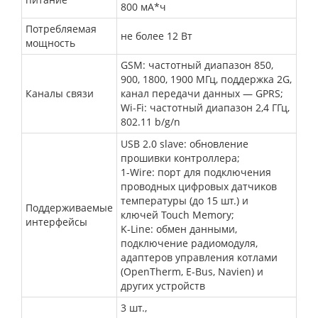
800 мА*ч
Потребляемая
не более 12 Вт
мощность
GSM
: частотный диапазон 850,
900, 1800, 1900 МГц, поддержка 2G,
Каналы связи
канал передачи данных — GPRS;
Wi-Fi
: частотный диапазон 2,4 ГГц,
802.11 b/g/n
USB 2.0 slave:
обновление
прошивки контроллера;
1-Wire:
порт для подключения
проводных цифровых датчиков
температуры (до 15 шт.) и
Поддерживаемые
ключей Touch Memory;
интерфейсы
K-Line:
обмен данными,
подключение радиомодуля,
адаптеров управления котлами
(OpenTherm, E-Bus, Navien) и
других устройств
3 шт
.,