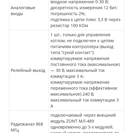
входное напряжение 0-30 В;
Аналоговые
дискретность измерения 12 бит;
входы
погрешность 2%;
подтяжка к цепи плюс 3,3 В через
резистор 100 КОм
1 шт
., только для управления
котлом, не подключен к цепям
питаниям контроллера (выход
типа “сухой контакт”):
коммутируемое напряжение
постоянного тока (максимальное)
Релейный выход
— 30 В, максимальный ток
коммутации 3 А;
коммутируемое напряжение
переменного тока (эффективное
максимальное) 240 В,
максимальный ток коммутации 3
А
подключаемый через
внешний
модуль ZONT МЛ-489
Радиоканал 868
одновременно до 3-х модулей;
МГц
каждый модуль поддерживает до