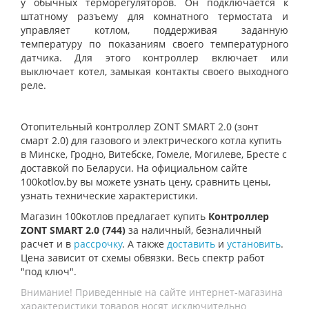
у обычных терморегуляторов. Он подключается к
штатному разъему для комнатного термостата и
управляет котлом, поддерживая заданную
температуру по показаниям своего температурного
датчика. Для этого контроллер включает или
выключает котел, замыкая контакты своего выходного
реле.
Отопительный контроллер ZONT SMART 2.0
(зонт
смарт 2.0) для газового и электрического котла купить
в Минске, Гродно, Витебске, Гомеле, Могилеве, Бресте с
доставкой по Беларуси. На официальном сайте
100kotlov.by вы можете узнать цену, сравнить цены,
узнать технические характеристики.
Магазин 100котлов предлагает купить
Контроллер
ZONT SMART 2.0 (744)
за наличный, безналичный
расчет и в
рассрочку
. А также
доставить
и
установить
.
Цена зависит от схемы обвязки. Весь спектр работ
"под ключ".
Внимание! Приведенные на сайте интернет-магазина
характеристики товаров носят исключительно