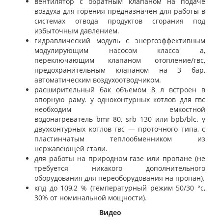
вентилятор с обратным клапаном на подаче
воздуха для горения предназначен для работы в
системах отвода продуктов сгорания под
избыточным давлением.
гидравлический модуль с энергоэффективным
модулирующим насосом класса а,
переключающим клапаном отопление/гвс,
предохранительным клапаном на 3 бар,
автоматическим воздухоотводчиком.
расширительный бак объемом 8 л встроен в
опорную раму. у одноконтурных котлов для гвс
необходим емкостной
водонагреватель
bmr
80,
srb
130 или
bpb
/
blc
. у
двухконтурных котлов гвс — проточного типа, с
пластинчатым теплообменником из
нержавеющей стали.
для работы на природном газе или пропане (не
требуется никакого дополнительного
оборудования для переоборудования на пропан).
кпд до 109,2 % (температурный режим 50/30 °с,
30% от номинальной мощности).
Видео