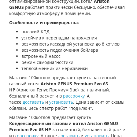
оптимизированной конструкции, котел
Ariston
GENUS
работает практически бесшумно, обеспечивая
комфортную атмосферу в помещении.
Особенности и преимущества:
высокий КПД
устойчив к перепадам напряжения
возможность каскадной установки до 8 котлов
возможность подключения бойлера
встроенный насос
режим самодиагностики
теплообменник из нержавейки
Магазин
100котлов
предлагает купить настенный
газовый котел
Ariston GENUS Premium Evo 65
HP
(Аристон Генус Премиум Эво)
за наличный,
безналичный расчет и в
рассрочку
. А
также
доставить
и
установить
. Цена зависит от схемы
обвязки. Весь спектр работ "под ключ".
Магазин 100котлов предлагает купить
Конденсационный газовый котел Ariston GENUS
Premium Evo 65 HP
за наличный, безналичный расчет
и в
рассрочку
. А также
доставить
и
установить
. Цена