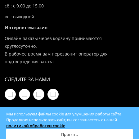
сб.: с 9.00 до 15.00
вс.: выходной
Интернет-магазин
Онлайн-заказы через корзину принимаются
круглосуточно.
В рабочее время вам перезвонит оператор для
подтверждения заказа.
СЛЕДИТЕ ЗА НАМИ
Мы используем файлы cookie для улучшения работы сайта.
Продолжая использовать сайт, вы соглашаетесь с нашей
политикой обработки cookie
.
© 2026 100Kotlov.by — продажа отопительного
оборудования с доставкой по всей Беларуси
Принять