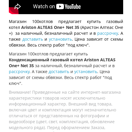
Магазин 100котлов предлагает купить газовый
котел
Ariston ALTEAS One+ Net 35
(Аристон Алтеас Оне
+)
за наличный, безналичный расчет и в
рассрочку
. А
также
доставить
и
установить
. Цена зависит от схемы
обвязки. Весь спектр работ "под ключ".
Магазин 100котлов предлагает купить
Конденсационный газовый котел Ariston ALTEAS
One+ Net 35
за наличный, безналичный расчет и в
рассрочку
. А также
доставить
и
установить
. Цена
зависит от схемы обвязки. Весь спектр работ "под
ключ".
Внимание! Приведенные на сайте интернет-магазина
характеристики товаров носят исключительно
информационный характер. Внешний вид товара,
включая цвет и комплектация могут незначительно
отличаться от представленных на фотографии и
видеообзоре (цвет, свет, комплектация, обновление
модельного ряда). Перед оформлением Заказа,