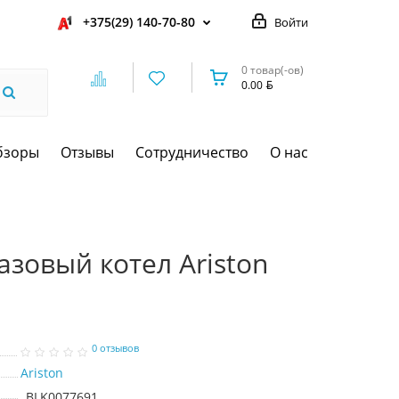
+375(29) 140-70-80
Войти
0 товар(-ов)
0.00
бзоры
Отзывы
Сотрудничество
О нас
зовый котел Ariston
0 отзывов
Ariston
BLK0077691