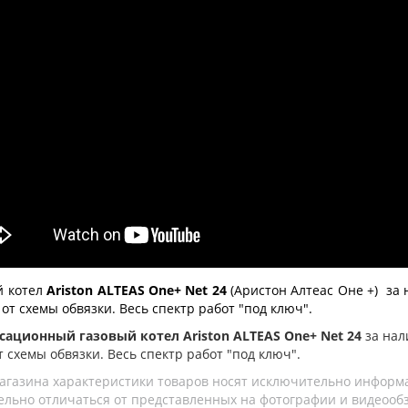
й котел
Ariston ALTEAS One+ Net 24
(Аристон Алтеас Оне +)
за 
 от схемы обвязки. Весь спектр работ "под ключ".
сационный газовый котел Ariston ALTEAS One+ Net 24
за нал
т схемы обвязки. Весь спектр работ "под ключ".
агазина характеристики товаров носят исключительно информ
льно отличаться от представленных на фотографии и видеообзо