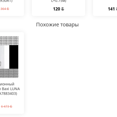
(R30RT)
L=0.75м)
120
141
364
Похожие товары
ционный
л Baxi LUNA
(A7883403)
6 473