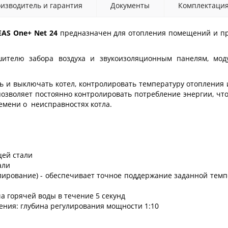
изводитель и гарантия
Документы
Комплектаци
EAS One+ Net 24
предназначен для отопления помещений и при
шителю забора воздуха и звукоизоляционным панелям, мод
ь и выключать котел, контролировать температуру отопления 
позволяет постоянно контролировать потребление энергии, чт
емени о неисправностях котла.
ей стали
али
лирование) - обеспечивает точное поддержание заданной тем
 горячей воды в течение 5 секунд
ления: глубина регулирования мощности 1:10