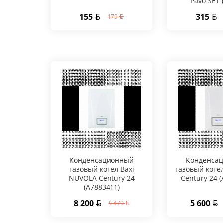
Pavo SET 
155
315
179
Конденсационный
Конденса
газовый котел Baxi
газовый коте
NUVOLA Century 24
Century 24 
(A7883411)
8 200
5 600
9 479