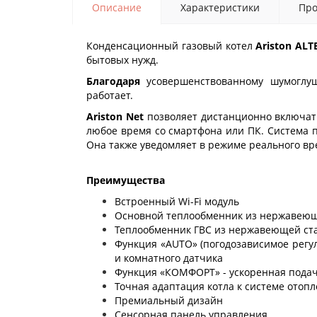
Описание
Характеристики
Про
Конденсационный газовый котел
Ariston ALT
бытовых нужд.
Благодаря
усовершенствованному шумоглу
работает.
Ariston Net
позволяет дистанционно включат
любое время со смартфона или ПК. Система 
Она также уведомляет в режиме реального вр
Преимущества
Встроенный Wi-Fi модуль
Основной теплообменник из нержавеющ
Теплообменник ГВС из нержавеющей ст
Функция «AUTO» (погодозависимое регу
и комнатного датчика
Функция «КОМФОРТ» - ускоренная подача
Точная адаптация котла к системе отоп
Премиальный дизайн
Сенсорная панель управления