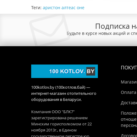
Теги:
аристон алтеас оне
Подписка н
Будьте в курсе новых акций и с
ПОКУ
Магази
100kotlov.by (100котлов.бай) —
Оплата
интернет-магазин отопительного
оборудования в Беларуси.
Достав
Компания ООО "БЛК7"
Положе
зарегистрирована решением
отноше
Минским горисполкомом от 22
персон
ноября 2013г., в Едином
Догово
государственном регистре юр.