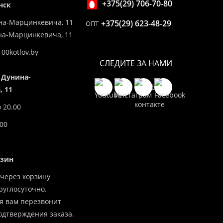
+375(29) 706-70-80
нск
на-Марцинкевича, 11
+375(29) 623-48-29
ОПТ
ина-Марцинкевича, 11
00kotlov.by
СЛЕДИТЕ ЗА НАМИ
 Дунина-
 11
о 20.00
.00
азин
через корзину
углосуточно.
я вам перезвонит
одтверждения заказа.