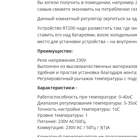
бы хотели получить в помещении, например 22
самым сможете экономить на потреблении газа
Данный комнатный регулятор окупиться за о
Устройство RT200 надо разместить там, где 
ставить его над батареями, возле холодильник
место для установки устройства – на внутренн
Преимущество:
Реле напряжения 230V
Выполнен из высококачественных материало
Удобная и простая установка благодаря монт
Регулировочный рычажок температуры с под
Характеристики :
Работоспособность при температуре: 0-40oC
Диапазон регулирования температуры: 5-35o
Точность настройки температуры: 1oC
Уровни температуры: 1
Питание: 230V AC/50Гц
Коммутация: 230V AC / 50Гц / 3(1)A
Комнатный терморегулятор не программируемый