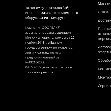
Магази
100kotlov.by (100котлов.бай) —
Оплата
интернет-магазин отопительного
оборудования в Беларуси.
Достав
Компания ООО "БЛК7"
Положе
зарегистрирована решением
отноше
Минским горисполкомом от 22
персон
ноября 2013г., в Едином
Догово
государственном регистре юр.
оферты
лиц и индивидуальных
предпринимателей за
Обработ
№192166272.
04.05.2015 дата регистрации в
Контак
торговом реестре
Монтаж
Сервис