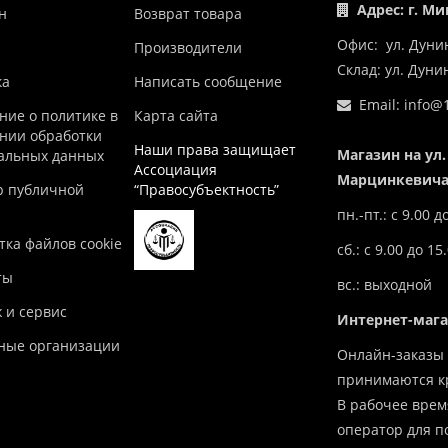
Адрес: г. Ми
н
Возврат товара
Офис: ул. Дуни
Производители
Склад: ул. Дун
ка
Написать сообщение
Email:
info@1
ние о политике в
Карта сайта
нии обработки
Наши права защищает
Магазин на ул.
альных данных
Ассоциация
Марцинкевича,
р публичной
“Правосубъектность”
пн.-пт.: с 9.00 д
ка файлов cookie
сб.: с 9.00 до 15
ты
вс.: выходной
 и сервис
Интернет-маг
ные организации
Онлайн-заказы 
принимаются кр
В рабочее врем
оператор для п