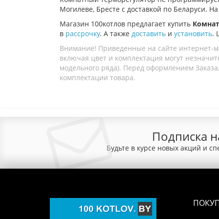
Могилеве, Бресте с доставкой по Беларуси. Н
Магазин 100котлов предлагает купить
Комнат
в
рассрочку
. А также
доставить
и
установить
.
Внимание! Приведенные на сайте интернет-м
включая цвет и комплектация могут незначите
модельного ряда). Перед оформлением Заказа,
комплектации товара.
Подписка н
Будьте в курсе новых акций и с
ПОКУ