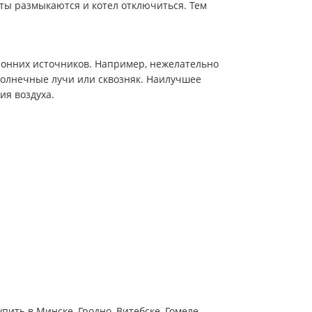
кты размыкаются и котел отключиться. Тем
оронних источников. Например, нежелательно
е солнечные лучи или сквозняк. Наилучшее
ия воздуха.
ить в Минске, Гродно, Витебске, Гомеле,