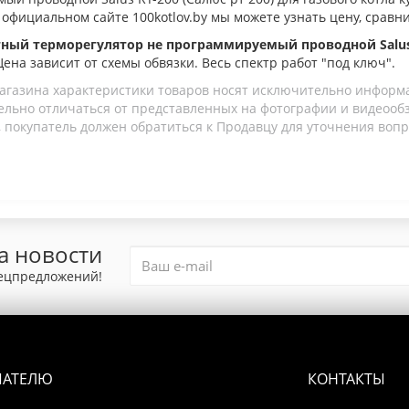
а официальном сайте 100kotlov.by мы можете узнать цену, сравн
ный терморегулятор не программируемый проводной Salus
 Цена зависит от схемы обвязки. Весь спектр работ "под ключ".
агазина характеристики товаров носят исключительно информ
льно отличаться от представленных на фотографии и видеообзо
 покупатель должен обратиться к Продавцу для уточнения вопр
а новости
пецпредложений!
ПАТЕЛЮ
КОНТАКТЫ