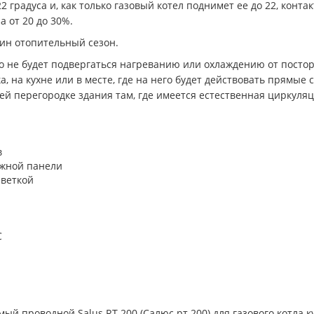
 градуса и, как только газовый котел поднимет ее до 22, конта
 от 20 до 30%.
дин отопительный сезон.
оно не будет подвергаться нагреванию или охлаждению от пост
а, на кухне или в месте, где на него будет действовать прямы
ей перегородке здания там, где имеется естественная циркуляц
в
ажной панели
светкой
C
 проводной Salus RT-200 (Салюс рт 200) для газового котла куп