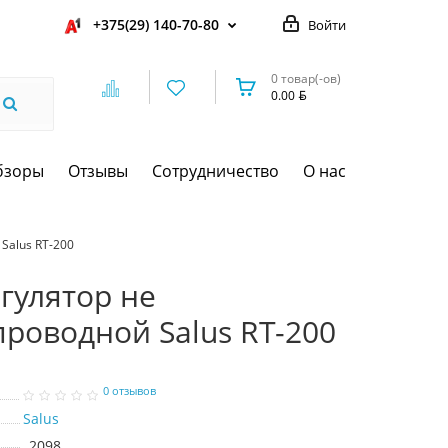
+375(29) 140-70-80
Войти
0 товар(-ов)
0.00
бзоры
Отзывы
Сотрудничество
О нас
Salus RT-200
гулятор не
роводной Salus RT-200
0 отзывов
Salus
2098