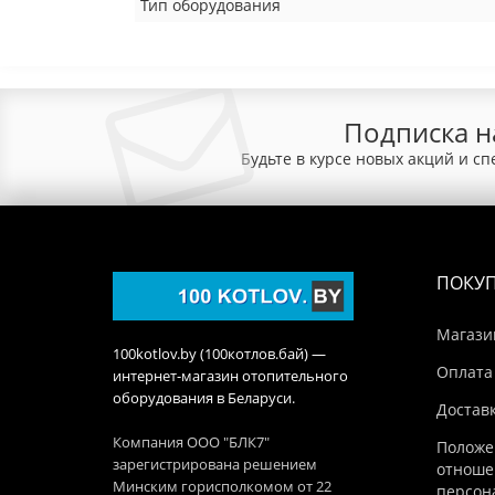
Тип оборудования
Подписка н
Будьте в курсе новых акций и с
ПОКУ
Магази
100kotlov.by (100котлов.бай) —
Оплата
интернет-магазин отопительного
оборудования в Беларуси.
Достав
Компания ООО "БЛК7"
Положе
зарегистрирована решением
отноше
Минским горисполкомом от 22
персон