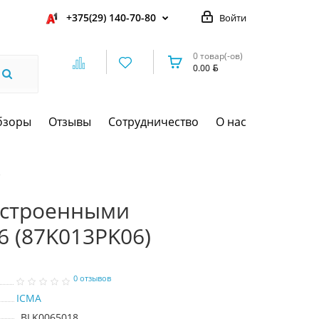
+375(29) 140-70-80
Войти
0 товар(-ов)
0.00
бзоры
Отзывы
Сотрудничество
О нас
)
встроенными
6 (87K013PK06)
0 отзывов
ICMA
BLK0065018