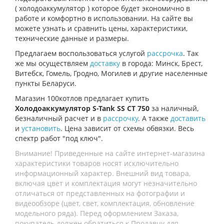
(
холодоаккумулятор
) которое будет экономично в
работе и комфортно в использовании. На сайте вы
можете узнать и сравнить цены, характеристики,
технические данные и размеры.
Предлагаем воспользоваться услугой
рассрочка
. Так
же мы осуществляем
доставку
в города: Минск, Брест,
Витебск, Гомель, Гродно, Могилев и другие населенные
пункты Беларуси.
Магазин 100котлов предлагает купить
Холодоаккумулятор S-Tank SS CT 750
за наличный,
безналичный расчет и в
рассрочку
. А также
доставить
и
установить
. Цена зависит от схемы обвязки. Весь
спектр работ "под ключ".
Внимание! Приведенные на сайте интернет-магазина
характеристики товаров носят исключительно
информационный характер. Внешний вид товара,
включая цвет и комплектация могут незначительно
отличаться от представленных на фотографии и
видеообзоре (цвет, свет, комплектация, обновление
модельного ряда). Перед оформлением Заказа,
покупатель должен обратиться к Продавцу для