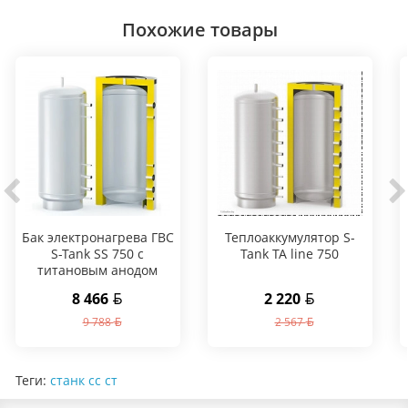
Похожие товары
Бак электронагрева ГВС
Теплоаккумулятор S-
S-Tank SS 750 с
Tank TA line 750
титановым анодом
8 466
2 220
9 788
2 567
Теги:
станк сс ст