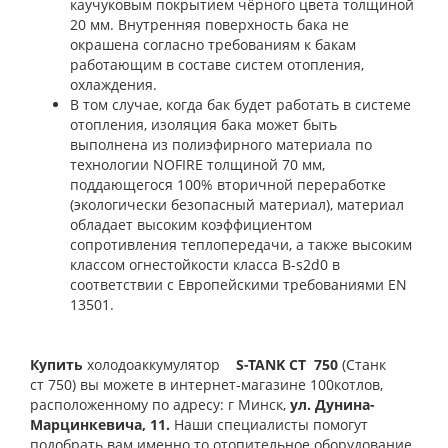
каучуковым покрытием чёрного цвета толщиной
20 мм. Внутренняя поверхность бака не
окрашена согласно требованиям к бакам
работающим в составе систем отопления,
охлаждения.
В том случае, когда бак будет работать в системе
отопления, изоляция бака может быть
выполнена из полиэфирного материала по
технологии NOFIRE толщиной 70 мм,
поддающегося 100% вторичной переработке
(экологически безопасный материал), материал
обладает высоким коэффициентом
сопротивления теплопередачи, а также высоким
классом огнестойкости класса B-s2d0 в
соответствии с Европейскими требованиями EN
13501.
Купить
холодоаккумулятор
S-TANK СT 750
(Станк
ст
750) вы можете в интернет-магазине 100котлов,
расположенному по адресу: г Минск,
ул.
Дунина-
Марцинкевича, 11.
Наши специалисты помогут
подобрать вам именно то отопительное оборудование,