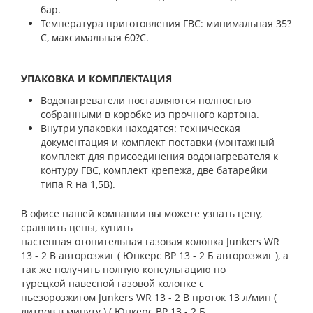
бар.
Температура приготовления ГВС: минимальная 35?
C, максимальная 60?C.
УПАКОВКА И КОМПЛЕКТАЦИЯ
Водонагреватели поставляются полностью
собранными в коробке из прочного картона.
Внутри упаковки находятся: техническая
документация и комплект поставки (монтажный
комплект для присоединения водонагревателя к
контуру ГВС, комплект крепежа, две батарейки
типа R на 1,5В).
В офисе нашей компании вы можете узнать цену,
сравнить цены, купить
настенная отопительная газовая колонка Junkers WR
13 - 2 B авторозжиг
( Юнкерс ВР 13 - 2 Б авторозжиг
)
, а
так же получить полную консультацию по
турецкой навесной газовой колонке с
пьезорозжигом
Junkers WR 13 - 2 B
проток 13 л/мин (
литров в минуту )
( Юнкерс ВР 13 - 2 Б