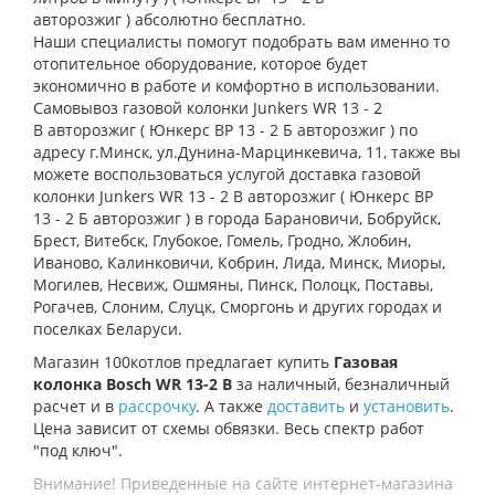
авторозжиг )
абсолютно бесплатно.
Наши специалисты помогут подобрать вам именно то
отопительное оборудование, которое будет
экономично в работе и комфортно в использовании.
Самовывоз газовой колонки
Junkers WR 13 - 2
B авторозжиг
( Юнкерс ВР 13 - 2 Б авторозжиг )
по
адресу г.Минск, ул.Дунина-Марцинкевича, 11, также вы
можете воспользоваться услугой доставка газовой
колонки
Junkers WR 13 - 2 B авторозжиг
( Юнкерс ВР
13 - 2 Б авторозжиг )
в города Барановичи, Бобруйск,
Брест, Витебск, Глубокое, Гомель, Гродно, Жлобин,
Иваново, Калинковичи, Кобрин, Лида, Минск, Миоры,
Могилев, Несвиж, Ошмяны, Пинск, Полоцк, Поставы,
Рогачев, Слоним, Слуцк, Сморгонь и других городах и
поселках Беларуси.
Магазин 100котлов предлагает купить
Газовая
колонка Bоsch WR 13-2 В
за наличный, безналичный
расчет и в
рассрочку
. А также
доставить
и
установить
.
Цена зависит от схемы обвязки. Весь спектр работ
"под ключ".
Внимание! Приведенные на сайте интернет-магазина