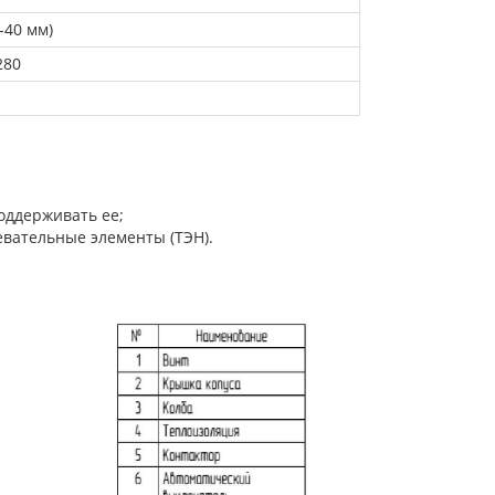
У-40 мм)
280
оддерживать ее;
евательные элементы (ТЭН).