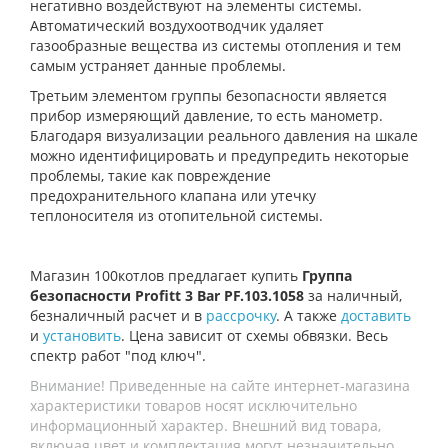
негативно воздействуют на элементы системы.
Автоматический воздухоотводчик удаляет
газообразные вещества из системы отопления и тем
самым устраняет данные проблемы.
Третьим элементом группы безопасности является
прибор измеряющий давление, то есть манометр.
Благодаря визуализации реального давления на шкале
можно идентифицировать и предупредить некоторые
проблемы, такие как повреждение
предохранительного клапана или утечку
теплоносителя из отопительной системы.
Магазин 100котлов предлагает купить
Группа
безопасности Profitt 3 Bar PF.103.1058
за наличный,
безналичный расчет и в
рассрочку
. А также
доставить
и
установить
. Цена зависит от схемы обвязки. Весь
спектр работ "под ключ".
Внимание! Приведенные на сайте интернет-магазина
характеристики товаров носят исключительно
информационный характер. Внешний вид товара,
включая цвет и комплектация могут незначительно