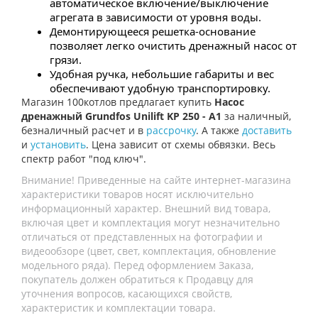
автоматическое включение/выключение
агрегата в зависимости от уровня воды.
Демонтирующееся решетка-основание
позволяет легко очистить дренажный насос от
грязи.
Удобная ручка, небольшие габариты и вес
обеспечивают удобную транспортировку.
Магазин 100котлов предлагает купить
Насос
дренажный Grundfos Unilift KP 250 - A1
за наличный,
безналичный расчет и в
рассрочку
. А также
доставить
и
установить
. Цена зависит от схемы обвязки. Весь
спектр работ "под ключ".
Внимание! Приведенные на сайте интернет-магазина
характеристики товаров носят исключительно
информационный характер. Внешний вид товара,
включая цвет и комплектация могут незначительно
отличаться от представленных на фотографии и
видеообзоре (цвет, свет, комплектация, обновление
модельного ряда). Перед оформлением Заказа,
покупатель должен обратиться к Продавцу для
уточнения вопросов, касающихся свойств,
характеристик и комплектации товара.