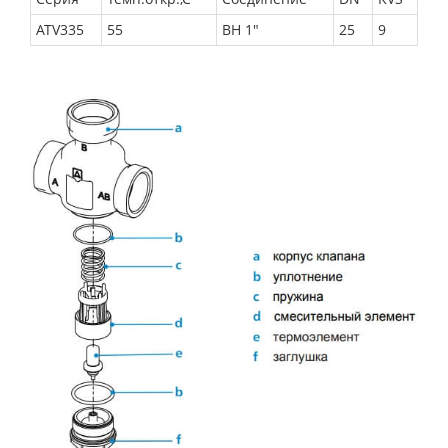
ATV335
55
BH 1"
25
9