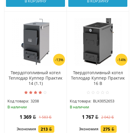
В КОРЗИНУ
В КОРЗИНУ
-13%
-14%
Твердотопливный котел
Твердотопливный котел
Теплодар Куппер Практик
Теплодар Куппер Практик
14 (1.1)
16 В
Код товара:
3208
Код товара:
BLK0052653
В наличии
В наличии
1 369
1 767
1 583
2 042
Экономия
213
Экономия
275