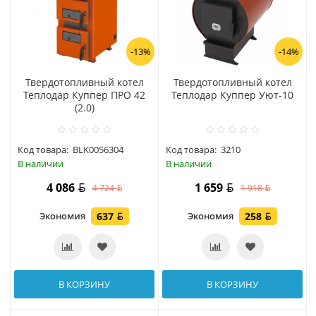
-13%
-14%
Твердотопливный котел
Твердотопливный котел
Теплодар Куппер ПРО 42
Теплодар Куппер Уют-10
(2.0)
Код товара:
BLK0056304
Код товара:
3210
В наличии
В наличии
4 086
1 659
4 724
1 918
Экономия
637
Экономия
258
В КОРЗИНУ
В КОРЗИНУ