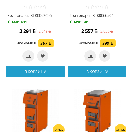
Код товара:
BLK0062626
Код товара:
BLK0066504
В наличии
В наличии
2 291
2 557
2 648
2 956
Экономия
357
Экономия
399
В КОРЗИНУ
В КОРЗИНУ
-14%
-13%