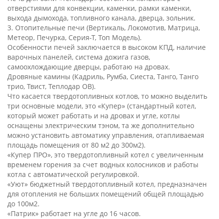
отверстиями для конвекции, каменки, рамки каменки,
выхода дымохода, топливного канала, дверца, зольник.
3. Отопительные печи (Вертикаль, Локомотив, Матрица,
Метеор, Печурка, Серия-Т, Топ Модель).
Особенности печей заключается в высоком КПД, наличие
варочных панелей, система дожига газов,
самоохлождающие дверцы, работаю на дровах.
Дровяные камины (Кадриль, Румба, Сиеста, Танго, Танго
трио, Твист, Теплодар ОВ).
Что касается твердотопливных котлов, то можно выделить
три основные модели, это «Купер» (стандартный котел,
который может работать и на дровах и угле, котлы
оснащены электрическим тэном, та же дополнительно
можно установить автоматику управления, отапливаемая
площадь помещения от 80 м2 до 300м2).
«Купер ПРО», это твердотопливный котел с увеличенным
временем горения за счет водных колосников и работы
котла с автоматической регулировкой.
«Уют» бюджетный твердотопливный котел, предназначен
для отопления не больших помещений общей площадью
до 100м2.
«Патрик» работает на угле до 16 часов.