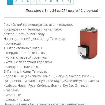
1
2
3
4
5
6
7
8
9
>
>|
Показано с 1 по 24 из 274 (всего 12 страниц)
Российский производитель отопительного
оборудования Теплодар начал свою
деятельность в 1997 году.
На сегодняшний день завод Теплодар
производит:
1. Отопительные котлы
- твердотопливные котлы
- котлы с газовой горелкой
- котлы с пеллетной горелкой
- электрические котлы
2. Печи для бани Теплодар
- дровянные (Тайгинка, Тамань, Лагуна, Сахара, Кубань,
Русь-Сетка, Бугринка, Русь, Каскад, Сибирский утес, Сиеста,
Кузбасс, Новая Русь, Сибирь, Домна, Кузбас Оптима).
- газовые
- угольные
- электрические
Печь для бани «Теплодар» состоят из конвектора с