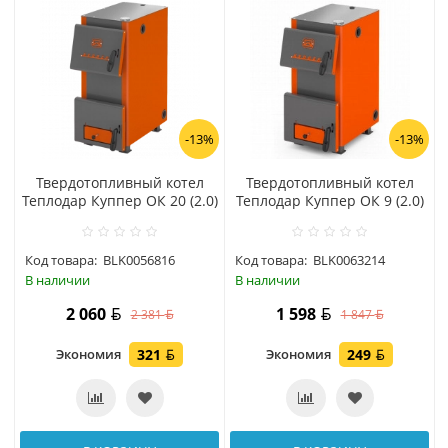
-13%
-13%
Твердотопливный котел
Твердотопливный котел
Теплодар Куппер ОК 20 (2.0)
Теплодар Куппер ОК 9 (2.0)
Код товара:
BLK0056816
Код товара:
BLK0063214
В наличии
В наличии
2 060
1 598
2 381
1 847
Экономия
321
Экономия
249