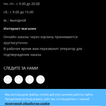
пн.-пт.: с 9.00 до 20.00
сб.: с 9.00 до 15.00
вс.: выходной
Интернет-магазин
Онлайн-заказы через корзину принимаются
круглосуточно.
В рабочее время вам перезвонит оператор для
подтверждения заказа.
СЛЕДИТЕ ЗА НАМИ
Мы используем файлы cookie для улучшения работы сайта.
Продолжая использовать сайт, вы соглашаетесь с нашей
политикой обработки cookie
.
© 2026 100Kotlov.by — продажа отопительного